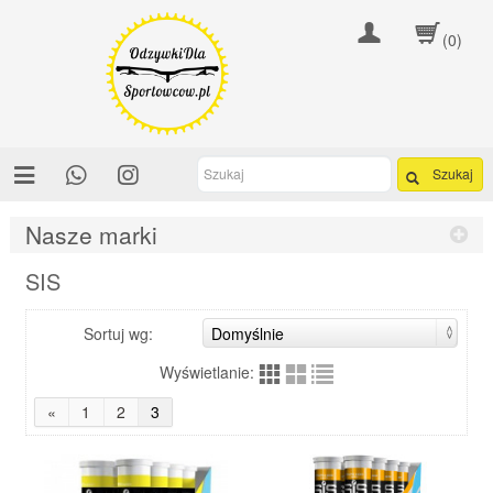
(0)
Szukaj
Nasze marki
SIS
Sortuj wg:
Wyświetlanie:
«
1
2
3