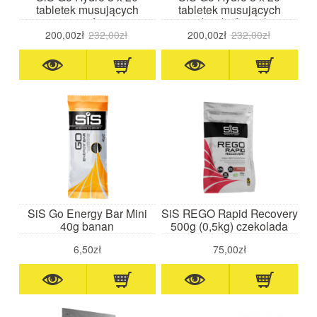
tabletek musujących
tabletek musujących
grejpfrut
truskawka/limonka
200,00zł
232,00zł
200,00zł
232,00zł
SiS Go Energy Bar Mini
SiS REGO Rapid Recovery
40g banan
500g (0,5kg) czekolada
6,50zł
75,00zł