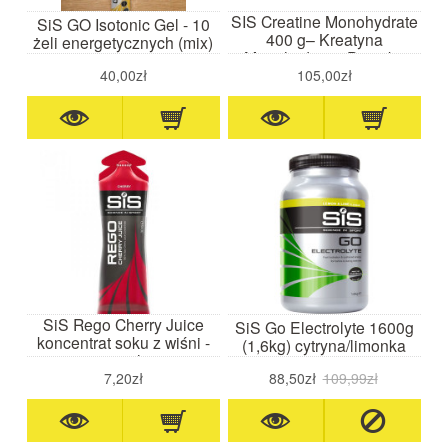
SIS Creatine Monohydrate
SiS GO Isotonic Gel - 10
400 g– Kreatyna
żeli energetycznych (mix)
Monohydrat w Proszku
40,00zł
105,00zł
SiS Rego Cherry Juice
SiS Go Electrolyte 1600g
koncentrat soku z wiśni -
(1,6kg) cytryna/limonka
30ml
7,20zł
88,50zł
109,99zł