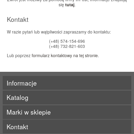
się
tutaj
.
Kontakt
W razie pytań lub wątpliwości zapraszamy do kontaktu:
(+48) 574-154-696
(+48) 732-821-603
Lub poprzez
formularz kontaktowy na tej stronie
.
Informacje
Katalog
Marki w sklepie
ActivLab
Kontakt
ALE
Beet It