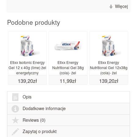
Więcej
Podobne produkty
Etixx Isotonic Energy
Etixx Energy
Etixx Energy
Et
Gel 12 x 40g (lime) żel
Nutritional Gel 38g
Nutritional Gel 12x38g
sz
energetyczny
(cola)- żel
(cola)- żel
energetyczny
energetyczny
139,20zł
11,99zł
139,20zł
Opis
Dodatkowe informacje
Reviews (0)
Zapytaj o produkt