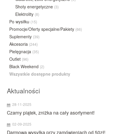
Shoty energetyczne
(3)
Elektrolity
(8)
Po wysiłku
(15)
Promocje/Oferty specjalne/Pakiety
(66)
Suplementy
(39)
Akcesoria
(244)
Pielęgnacja
(35)
Outlet
(96)
Black Weekend
(2)
Wszystkie dostępne produkty
Aktualności
28-11-2025
Czarny piątek, zniżka na cały asortyment!
02-09-2025
Darmowa wysyłka przy zamówieniach od 50zł!