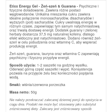
Etixx Energy Gel - Żeń-szeń & Guarana -
Psychiczne i
fizyczne doładowanie. Zawiera różne postaci
węglowodanów. Unikalna mieszanka cukru zawiera
idealne połączenie monosacharydów, disacharydów i
wyższych (poli) sacharydów. Cukry uwalniają energię w
różnym czasie, zapewniając tym samym natychmiastową
oraz trwałą dostawę energii. Dodatek guarany i zielonej
herbaty dostarcza 37,5 mg naturalnej kofeiny. dlatego
efekt widoczny jest natychmiastowo. Dodano również żeń-
szeń w celu pobudzenia oraz witaminę C, aby wspierać
produkcję energii.
Żeń-szeń, guarana, tauryna oraz witamina C zapewniają
psychiczny i fizyczny przypływ energii.
Sposób użycia:
1-2 saszetki na godzinę wysiłku.
Oderwać górną część saszetki i wypić. Konsystencja
pozwala na przyjęcie żelu bez konieczności popijania
wodą.
Smaki:
wiśnia/czerwona porzeczka
Masa netto:
50g
Nie należy przekraczać zalecanej dziennej porcji do spożycia w
ciągu dnia. Produkt nie może być stosowany jako substytut
zróżnicowanej diety. Zalecany jest zróżnicowany sposób