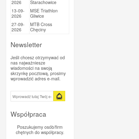
2026
Starachowice
Sportsbalm
13-09-
MSE Triathlon
2026
Gliwice
Super Heraw
27-09-
MTB Cross
Taste of Nature
2026
Chęciny
Trezado
Newsletter
Trivio
Vitargo
Jeśli chcesz otrzymywać od
Vittoria
nas najważniesze
wiadomości na swoją
WINAAR
skrzynkę pocztową, prosimy
wprowadzić adres e-mail.
Xendurance
Współpraca
Poszukujemy osób/firm
chętnych do współpracy.