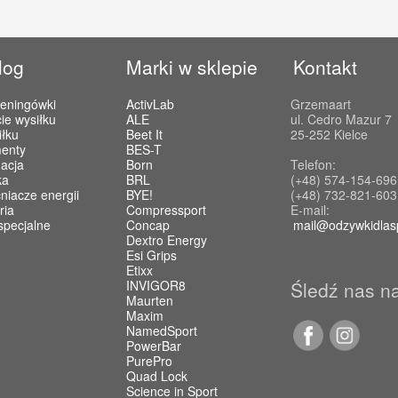
log
Marki w sklepie
Kontakt
reningówki
ActivLab
Grzemaart
ie wysiłku
ALE
ul. Cedro Mazur 7
iłku
Beet It
25-252 Kielce
enty
BES-T
acja
Born
Telefon:
ka
BRL
(+48) 574-154-696
iacze energii
BYE!
(+48) 732-821-603
ria
Compressport
E-mail:
specjalne
Concap
mail@odzywkidlas
Dextro Energy
Esi Grips
Etixx
INVIGOR8
Śledź nas n
Maurten
Maxim
NamedSport
PowerBar
PurePro
Quad Lock
Science in Sport