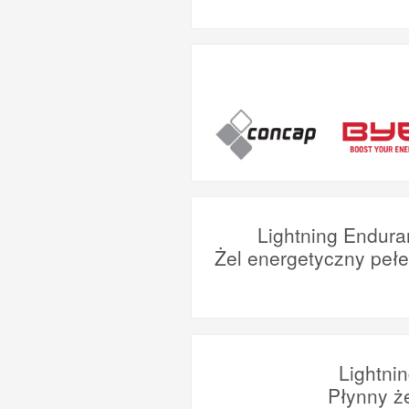
Lightning Endura
Żel energetyczny peł
Lightni
Płynny ż