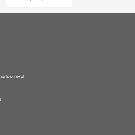
portowcow.pl
a