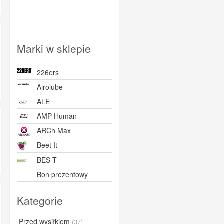
Marki w sklepie
226ers
Airolube
ALE
AMP Human
ARCh Max
Beet It
BES-T
Bon prezentowy
BORN
Kategorie
BOVelo
BRL
Przed wysiłkiem
(37)