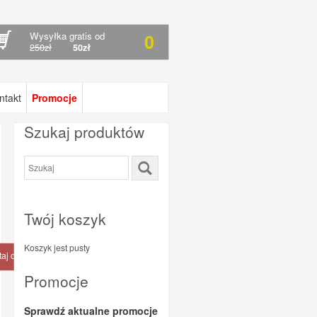
Wysyłka gratis od
0
250zł
50zł
ntakt
Promocje
Szukaj produktów
Twój koszyk
Koszyk jest pusty
taj o produkt/dostępność
Promocje
Sprawdź aktualne promocje