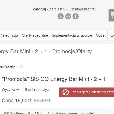
Zaloguj
/
Zarejestruj
/
Obsługa klienta
Pielęgnacja
Oferty specjalne
Suplementacja w sporcie
Outlet
Ko
gy Bar Mini - 2 + 1 - Promocje/Oferty
e/Pakiety
»
*Promocja* SiS GO Energy Bar Mini - 2 + 1
Wysyłka w
1 - 5 dni roboczych
Produkt jest niedostępny. zapy
Cena
19,50zł
20,40zł
SiS Go Energy Bar Mini może być spożywany z łatwością