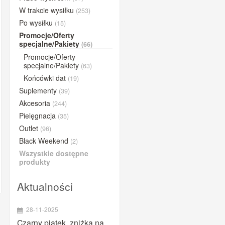
BUFF®
W trakcie wysiłku
(253)
Po wysiłku
(15)
BYE
Promocje/Oferty
Close the gap
specjalne/Pakiety
(66)
Compressport
Promocje/Oferty
specjalne/Pakiety
(63)
Concap
Końcówki dat
(19)
CyclOn
Suplementy
(39)
Dextro Energy
Akcesoria
(244)
ESI Grips
Pielęgnacja
(35)
Etixx
Outlet
(96)
Black Weekend
Fenwick's
(2)
Wszystkie dostępne
Gold Nutrition
produkty
iGPSPORT
Aktualności
Lazer
Lightning Endurance
28-11-2025
MarshGuard
Czarny piątek, zniżka na