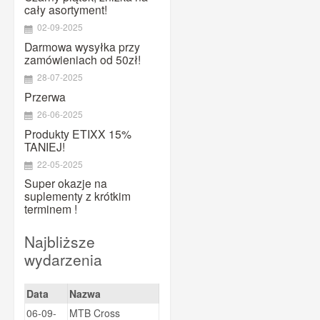
MAURTEN
cały asortyment!
Maxim
02-09-2025
Darmowa wysyłka przy
Megmeister
zamówieniach od 50zł!
Mountaindrop
28-07-2025
NamedSport
Przerwa
OTE
26-06-2025
Pearl Izumi
Produkty ETIXX 15%
TANIEJ!
PowerBar
22-05-2025
PRO
Super okazje na
Prox
suplementy z krótkim
terminem !
Puromedica
QM SPORTS CARE
Najbliższe
Quad Lock
wydarzenia
Ravemen
Data
Nazwa
Shimano
06-09-
MTB Cross
SiS