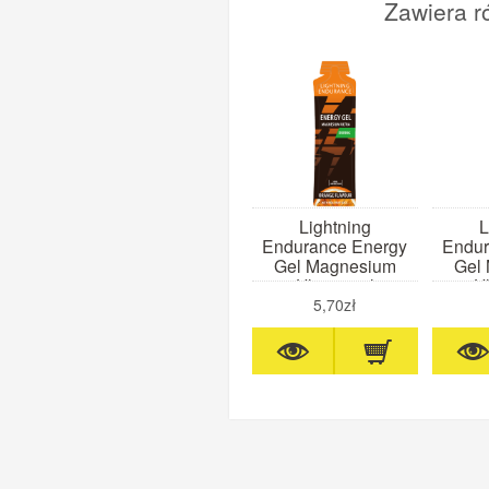
Zawiera r
Lightning
L
Endurance Energy
Endur
Gel Magnesium
Gel
Ultra 60ml
Ul
(pomarańcza)
(t
5,70zł