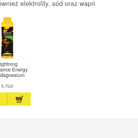
ównież elektrolity, sód oraz wapń
ightning
ance Energy
 Magnesium
tra 60 ml
ropikalny)
5,70zł