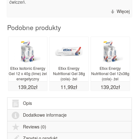
ćwiczeń.
Więcej
Podobne produkty
Etixx Isotonic Energy
Etixx Energy
Etixx Energy
Gel 12 x 40g (lime) żel
Nutritional Gel 38g
Nutritional Gel 12x38g
Że
energetyczny
(cola)- żel
(cola)- żel
50
energetyczny
energetyczny
139,20zł
11,99zł
139,20zł
Opis
Dodatkowe informacje
Reviews (0)
Zapytaj o produkt