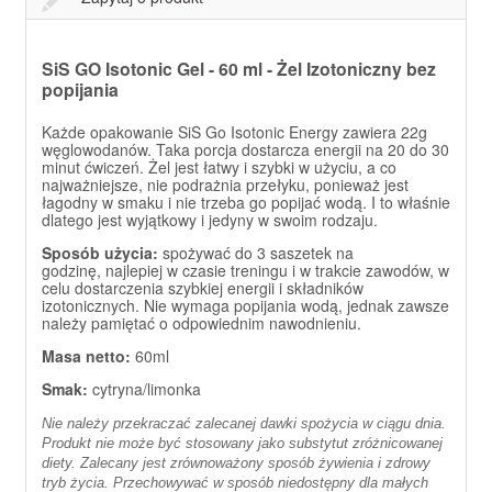
SiS GO Isotonic Gel - 60 ml -
Żel Izotoniczny bez
popijania
Każde opakowanie SiS Go Isotonic Energy zawiera 22g
węglowodanów. Taka porcja dostarcza energii na 20 do 30
minut ćwiczeń. Żel jest łatwy i szybki w użyciu, a co
najważniejsze, nie podrażnia przełyku, ponieważ jest
łagodny w smaku i nie trzeba go popijać wodą. I to właśnie
dlatego jest wyjątkowy i jedyny w swoim rodzaju.
Sposób użycia:
spożywać do 3 saszetek na
godzinę, najlepiej w czasie treningu i w trakcie zawodów, w
celu dostarczenia szybkiej energii i składników
izotonicznych. Nie wymaga popijania wodą, jednak zawsze
należy pamiętać o odpowiednim nawodnieniu.
Masa netto:
60ml
Smak:
cytryna/limonka
Nie należy przekraczać zalecanej dawki spożycia w ciągu dnia.
Produkt nie może być stosowany jako substytut zróżnicowanej
diety. Zalecany jest zrównoważony sposób żywienia i zdrowy
tryb życia. Przechowywać w sposób niedostępny dla małych