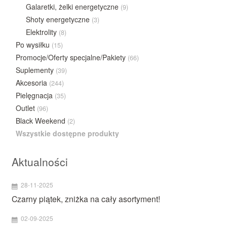
Galaretki, żelki energetyczne
(9)
Shoty energetyczne
(3)
Elektrolity
(8)
Po wysiłku
(15)
Promocje/Oferty specjalne/Pakiety
(66)
Suplementy
(39)
Akcesoria
(244)
Pielęgnacja
(35)
Outlet
(96)
Black Weekend
(2)
Wszystkie dostępne produkty
Aktualności
28-11-2025
Czarny piątek, zniżka na cały asortyment!
02-09-2025