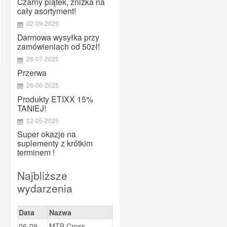
Czarny piątek, zniżka na
MAURTEN
cały asortyment!
Maxim
02-09-2025
Megmeister
Darmowa wysyłka przy
zamówieniach od 50zł!
Mountaindrop
28-07-2025
NamedSport
Przerwa
OTE
26-06-2025
Pearl Izumi
Produkty ETIXX 15%
TANIEJ!
PowerBar
22-05-2025
PRO
Super okazje na
Prox
suplementy z krótkim
Puromedica
terminem !
QM SPORTS CARE
Najbliższe
Quad Lock
wydarzenia
Ravemen
Shimano
Data
Nazwa
SiS
06-09-
MTB Cross