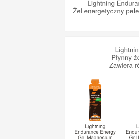
Lightning Endura
Żel energetyczny peł
Lightni
Płynny ż
Zawiera r
Lightning
L
Endurance Energy
Endur
Gel Magnesium
Gel