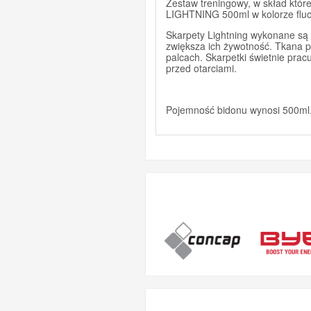
Zestaw treningowy, w skład któ
LIGHTNING 500ml w kolorze fluo
Skarpety Lightning wykonane są z
zwiększa ich żywotność. Tkana pr
palcach. Skarpetki świetnie pra
przed otarciami.
Pojemność bidonu wynosi 500ml