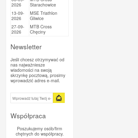
2026
Starachowice
Sportsbalm
13-09-
MSE Triathlon
Super Heraw
2026
Gliwice
Taste of Nature
27-09-
MTB Cross
2026
Chęciny
Trezado
Trivio
Newsletter
Vitargo
Jeśli chcesz otrzymywać od
Vittoria
nas najważniesze
wiadomości na swoją
WINAAR
skrzynkę pocztową, prosimy
Xendurance
wprowadzić adres e-mail.
Współpraca
Poszukujemy osób/firm
chętnych do współpracy.