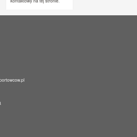
kontaktowy na tej stronie
.
portowcow.pl
a