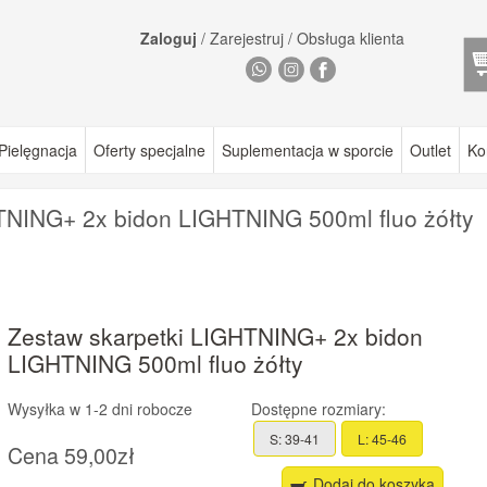
Zaloguj
/
Zarejestruj
/
Obsługa klienta
Pielęgnacja
Oferty specjalne
Suplementacja w sporcie
Outlet
Ko
TNING+ 2x bidon LIGHTNING 500ml fluo żółty
Zestaw skarpetki LIGHTNING+ 2x bidon
LIGHTNING 500ml fluo żółty
Wysyłka w
1-2 dni robocze
Dostępne rozmiary:
S: 39-41
L: 45-46
Cena
59,00zł
Dodaj do koszyka