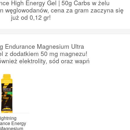
nce High Energy Gel | 50g Carbs w żelu
en węglowodanów, cena za gram zaczyna się
już od 0,12 gr!
ng Endurance Magnesium Ultra
el z dodatkiem 50 mg magnezu!
ównież elektrolity, sód oraz wapń
ightning
ance Energy
 Magnesium