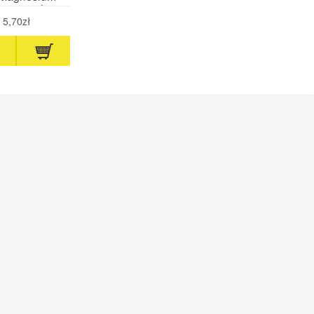
tra 60 ml
ropikalny)
5,70zł