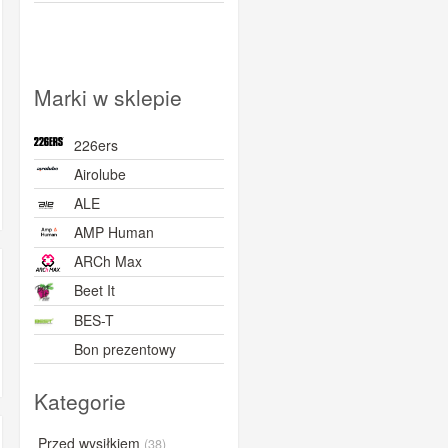
Marki w sklepie
226ers
Airolube
ALE
AMP Human
ARCh Max
Beet It
BES-T
Bon prezentowy
BORN
Kategorie
BOVelo
BRL
Przed wysiłkiem
(38)