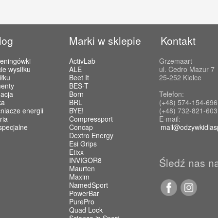
log
Marki w sklepie
Kontakt
reningówki
ActivLab
Grzemaart
ie wysiłku
ALE
ul. Cedro Mazur 7
iłku
Beet It
25-252 Kielce
enty
BES-T
acja
Born
Telefon:
ka
BRL
(+48) 574-154-696
iacze energii
BYE!
(+48) 732-821-603
ria
Compressport
E-mail:
specjalne
Concap
mail@odzywkidlas
Dextro Energy
Esi Grips
Etixx
INVIGOR8
Śledź nas n
Maurten
Maxim
NamedSport
PowerBar
PurePro
Quad Lock