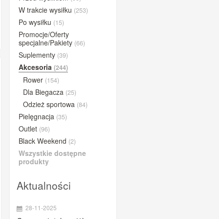
BUFF®
W trakcie wysiłku
(253)
Po wysiłku
(15)
BYE
Promocje/Oferty
Close the gap
specjalne/Pakiety
(66)
Compressport
Suplementy
(39)
Concap
Akcesoria
(244)
Rower
CyclOn
(154)
Dla Biegacza
(25)
Dextro Energy
Odzież sportowa
(84)
ESI Grips
Pielęgnacja
(35)
Etixx
Outlet
(96)
Fenwick's
Black Weekend
(2)
Gold Nutrition
Wszystkie dostępne
produkty
iGPSPORT
Lazer
Aktualności
Lightning Endurance
28-11-2025
MarshGuard