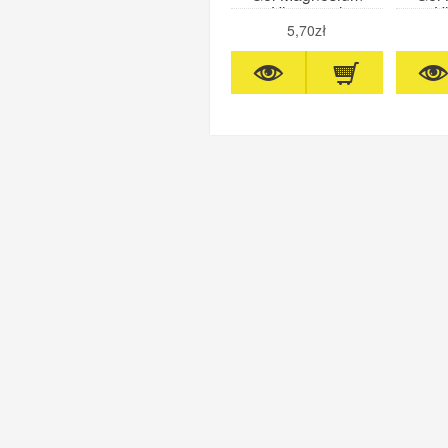
Ultra 60ml
Ul
(pomarańcza)
(t
5,70zł