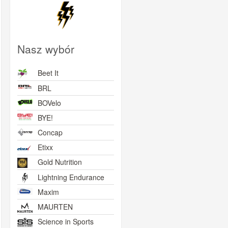
Nasz wybór
Beet It
BRL
BOVelo
BYE!
Concap
Etixx
Skarpetki kolarskie
Zestaw skarpetki
Zestaw skarpetki
Winaar x BYE!
LIGHTNING+ 2x bidon
LIGHTNING+ 2x bidon
LIG
Gold Nutrition
LIGHTNING 500ml
LIGHTNING 500ml
L
Lightning Endurance
biały
różowy
29,00zł
59,00zł
59,00zł
Maxim
MAURTEN
Science in Sports