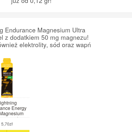
już od 0,12 gr!
ng Endurance Magnesium Ultra
el z dodatkiem 50 mg magnezu!
ównież elektrolity, sód oraz wapń
ightning
ance Energy
 Magnesium
tra 60 ml
ropikalny)
5,70zł