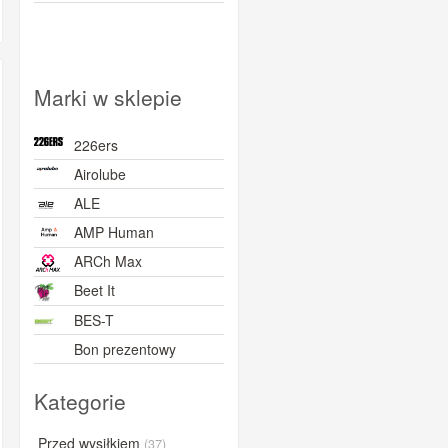
Marki w sklepie
226ers
Airolube
ALE
AMP Human
ARCh Max
Beet It
BES-T
Bon prezentowy
BORN
Kategorie
BOVelo
BRL
Przed wysiłkiem
(37)