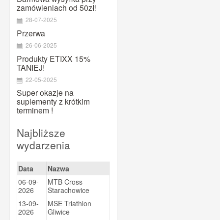
MAURTEN
zamówieniach od 50zł!
Maxim
28-07-2025
Megmeister
Przerwa
26-06-2025
Mountaindrop
Produkty ETIXX 15%
NamedSport
TANIEJ!
OTE
22-05-2025
Pearl Izumi
Super okazje na
suplementy z krótkim
PowerBar
terminem !
PRO
Najbliższe
Prox
wydarzenia
Puromedica
QM SPORTS CARE
Data
Nazwa
Quad Lock
06-09-
MTB Cross
Ravemen
2026
Starachowice
13-09-
MSE Triathlon
Shimano
2026
Gliwice
SiS