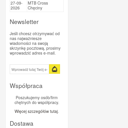
27-09-
MTB Cross
Sportsbalm
2026
Chęciny
Super Heraw
Newsletter
Taste of Nature
Trezado
Jeśli chcesz otrzymywać od
nas najważniesze
Trivio
wiadomości na swoją
skrzynkę pocztową, prosimy
Vitargo
wprowadzić adres e-mail.
Vittoria
WINAAR
Xendurance
Współpraca
Poszukujemy osób/firm
chętnych do współpracy.
Więcej szczegółów tutaj
.
Dostawa