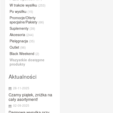
BUFF®
W trakcie wysiłku
(253)
Po wysiłku
(15)
BYE
Promocje/Oferty
Close the gap
specjalne/Pakiety
(66)
Compressport
Suplementy
(39)
Concap
Akcesoria
(244)
Pielęgnacja
CyclOn
(35)
Outlet
(96)
Dextro Energy
Black Weekend
(2)
ESI Grips
Wszystkie dostępne
Etixx
produkty
Fenwick's
Aktualności
Gold Nutrition
iGPSPORT
28-11-2025
Lazer
Czarny piątek, zniżka na
cały asortyment!
Lightning Endurance
02-09-2025
MarshGuard
Darmowa wysyłka przy