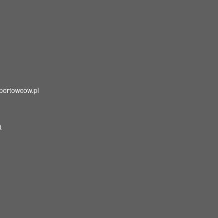
portowcow.pl
a