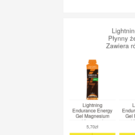
Lightni
Płynny ż
Zawiera r
Lightning
L
Endurance Energy
Endur
Gel Magnesium
Gel
Ultra 60ml
Ul
(pomarańcza)
(t
5,70zł