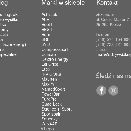
log
Marki w sklepie
Kontakt
reningówki
ActivLab
Grzemaart
ie wysiłku
ALE
ul. Cedro Mazur 7
iłku
Beet It
25-252 Kielce
enty
BES-T
acja
Born
Telefon:
ka
BRL
(+48) 574-154-696
iacze energii
BYE!
(+48) 732-821-603
ria
Compressport
E-mail:
specjalne
Concap
mail@odzywkidlas
Dextro Energy
Esi Grips
Etixx
INVIGOR8
Śledź nas n
Maurten
Maxim
NamedSport
PowerBar
PurePro
Quad Lock
Science in Sport
Sportsbalm
Squeezy
WINAAR
Vitargo