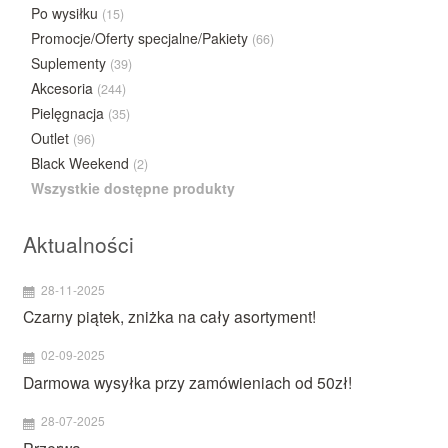
Po wysiłku
(15)
Promocje/Oferty specjalne/Pakiety
(66)
Suplementy
(39)
Akcesoria
(244)
Pielęgnacja
(35)
Outlet
(96)
Black Weekend
(2)
Wszystkie dostępne produkty
Aktualności
28-11-2025
Czarny piątek, zniżka na cały asortyment!
02-09-2025
Darmowa wysyłka przy zamówieniach od 50zł!
28-07-2025
Przerwa