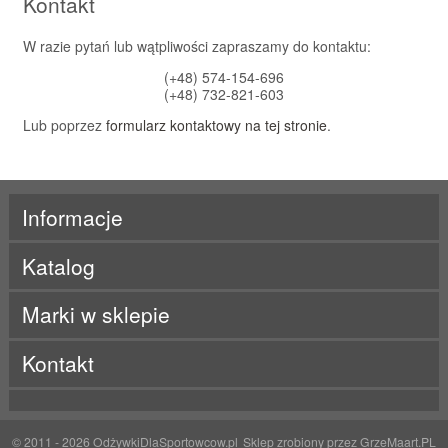
Kontakt
W razie pytań lub wątpliwości zapraszamy do kontaktu:
(+48) 574-154-696
(+48) 732-821-603
Lub poprzez
formularz kontaktowy na tej stronie
.
Informacje
Katalog
Marki w sklepie
ActivLab
Kontakt
ALE
Beet It
BES-T
Born
BRL
© 2011 - 2026
OdżywkiDlaSportowcow.pl
Sklep zrobiony przez
GrzeMaart.PL
BYE!