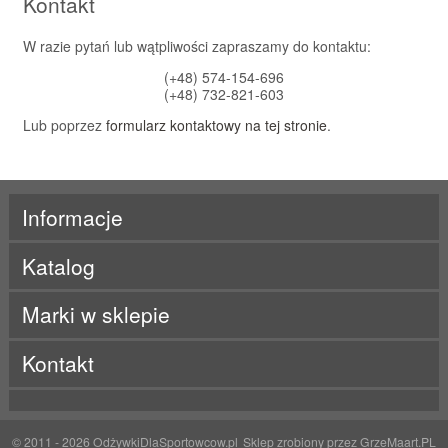
Kontakt
W razie pytań lub wątpliwości zapraszamy do kontaktu:
(+48) 574-154-696
(+48) 732-821-603
Lub poprzez
formularz kontaktowy na tej stronie
.
Informacje
Katalog
Marki w sklepie
ActivLab
Kontakt
ALE
Beet It
BES-T
Born
BRL
© 2011 - 2026
OdżywkiDlaSportowcow.pl
Sklep zrobiony przez
GrzeMaart.PL
BYE!