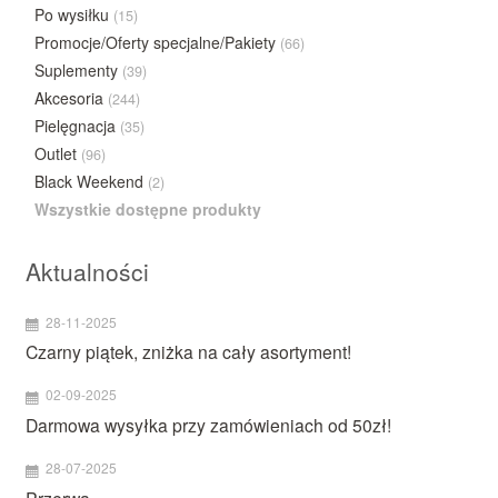
Po wysiłku
(15)
Promocje/Oferty specjalne/Pakiety
(66)
Suplementy
(39)
Akcesoria
(244)
Pielęgnacja
(35)
Outlet
(96)
Black Weekend
(2)
Wszystkie dostępne produkty
Aktualności
28-11-2025
Czarny piątek, zniżka na cały asortyment!
02-09-2025
Darmowa wysyłka przy zamówieniach od 50zł!
28-07-2025
Przerwa