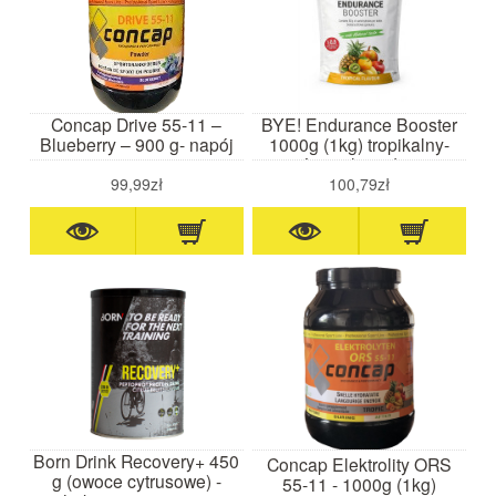
Concap Drive 55-11 –
BYE! Endurance Booster
Blueberry – 900 g- napój
1000g (1kg) tropikalny-
energetyczny
napój węglowodanowy
99,99zł
100,79zł
Born Drink Recovery+ 450
Concap Elektrolity ORS
g (owoce cytrusowe) -
55-11 - 1000g (1kg)