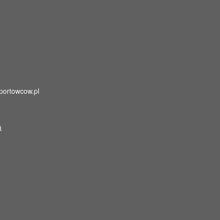
portowcow.pl
a