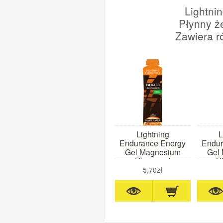
Lightni
Płynny ż
Zawiera r
Lightning
L
Endurance Energy
Endur
Gel Magnesium
Gel
Ultra 60ml
Ul
(pomarańcza)
(t
5,70zł