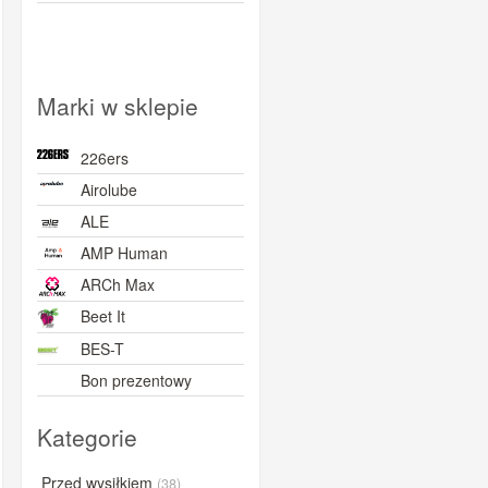
Marki w sklepie
226ers
Airolube
ALE
AMP Human
ARCh Max
Beet It
BES-T
Bon prezentowy
BORN
Kategorie
BOVelo
BRL
Przed wysiłkiem
(38)