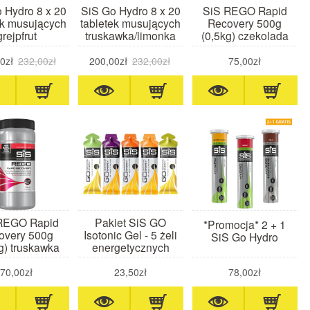
 Hydro 8 x 20
SiS Go Hydro 8 x 20
SiS REGO Rapid
ek musujących
tabletek musujących
Recovery 500g
grejpfrut
truskawka/limonka
(0,5kg) czekolada
0zł
232,00zł
200,00zł
232,00zł
75,00zł
REGO Rapid
Pakiet SiS GO
*Promocja* 2 + 1
overy 500g
Isotonic Gel - 5 żeli
SiS Go Hydro
g) truskawka
energetycznych
70,00zł
23,50zł
78,00zł