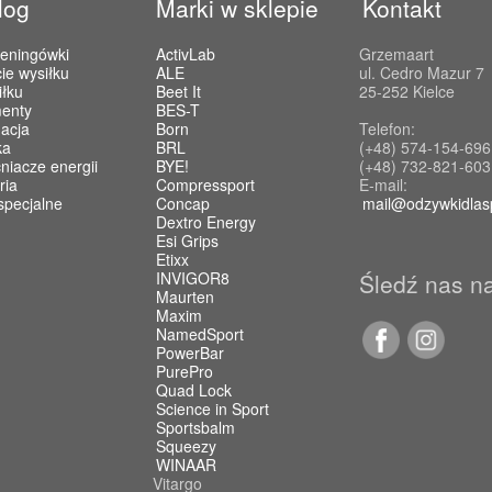
log
Marki w sklepie
Kontakt
reningówki
ActivLab
Grzemaart
ie wysiłku
ALE
ul. Cedro Mazur 7
iłku
Beet It
25-252 Kielce
enty
BES-T
acja
Born
Telefon:
ka
BRL
(+48) 574-154-696
iacze energii
BYE!
(+48) 732-821-603
ria
Compressport
E-mail:
specjalne
Concap
mail@odzywkidlas
Dextro Energy
Esi Grips
Etixx
INVIGOR8
Śledź nas n
Maurten
Maxim
NamedSport
PowerBar
PurePro
Quad Lock
Science in Sport
Sportsbalm
Squeezy
WINAAR
Vitargo