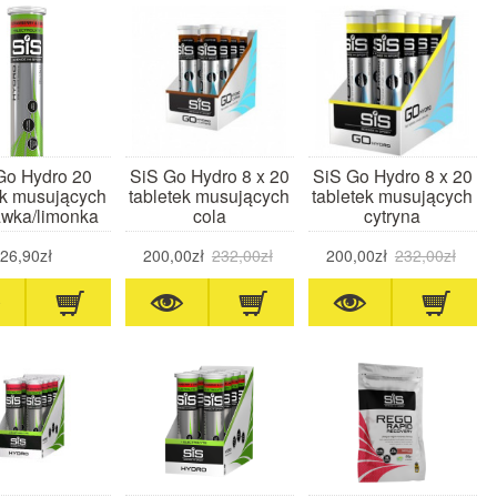
Go Hydro 20
SiS Go Hydro 8 x 20
SiS Go Hydro 8 x 20
ek musujących
tabletek musujących
tabletek musujących
awka/limonka
cola
cytryna
26,90zł
200,00zł
232,00zł
200,00zł
232,00zł