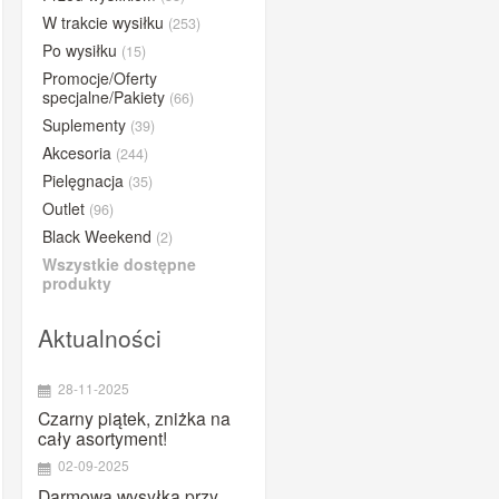
BUFF®
W trakcie wysiłku
(253)
Po wysiłku
(15)
BYE
Promocje/Oferty
Close the gap
specjalne/Pakiety
(66)
Compressport
Suplementy
(39)
Concap
Akcesoria
(244)
Pielęgnacja
CyclOn
(35)
Outlet
(96)
Dextro Energy
Black Weekend
(2)
ESI Grips
Wszystkie dostępne
Etixx
produkty
Fenwick's
Aktualności
Gold Nutrition
iGPSPORT
28-11-2025
Lazer
Czarny piątek, zniżka na
cały asortyment!
Lightning Endurance
02-09-2025
MarshGuard
Darmowa wysyłka przy