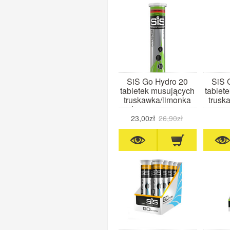
SiS Go Hydro 20
SiS 
tabletek musujących
tablet
truskawka/limonka
trusk
data waż. 11.26
23,00zł
26,90zł