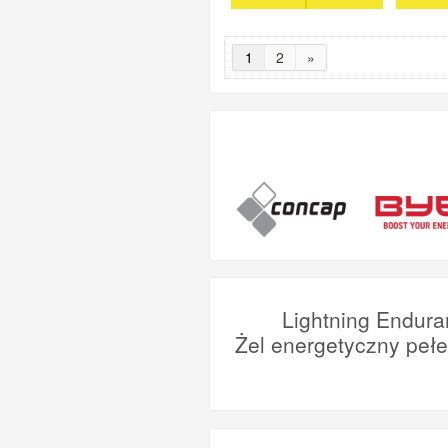
1
2
»
Lightning Endura
Żel energetyczny peł