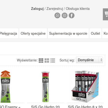
Zaloguj
/
Zarejestruj
/
Obsługa klienta
Pielęgnacja
Oferty specjalne
Suplementacja w sporcie
Outlet
Ko
Wyświetlanie:
Sortuj wg:
GO Energy +
SiS Go Hydro 20
SiS Go Hydro 8 x 20