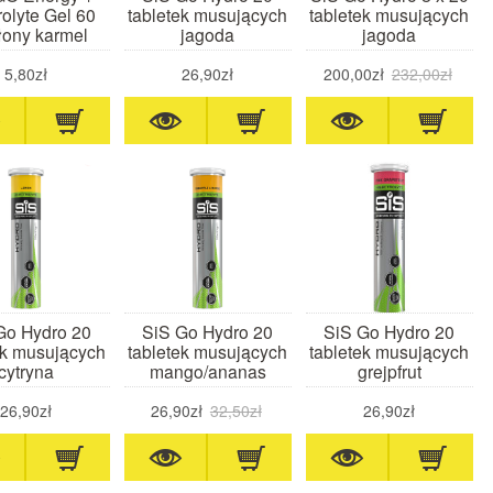
rolyte Gel 60
tabletek musujących
tabletek musujących
łony karmel
jagoda
jagoda
5,80zł
26,90zł
200,00zł
232,00zł
Go Hydro 20
SiS Go Hydro 20
SiS Go Hydro 20
ek musujących
tabletek musujących
tabletek musujących
cytryna
mango/ananas
grejpfrut
26,90zł
26,90zł
32,50zł
26,90zł