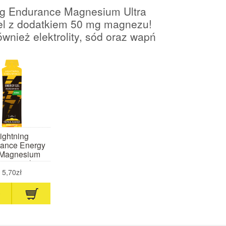
ng Endurance Magnesium Ultra
el z dodatkiem 50 mg magnezu!
ównież elektrolity, sód oraz wapń
ightning
ance Energy
 Magnesium
tra 60 ml
ropikalny)
5,70zł