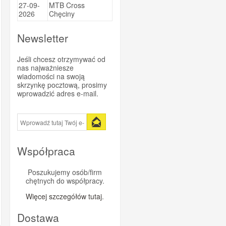
27-09-
MTB Cross
Sportsbalm
2026
Chęciny
Super Heraw
Newsletter
Taste of Nature
Trezado
Jeśli chcesz otrzymywać od
nas najważniesze
Trivio
wiadomości na swoją
skrzynkę pocztową, prosimy
Vitargo
wprowadzić adres e-mail.
Vittoria
WINAAR
Xendurance
Współpraca
Poszukujemy osób/firm
chętnych do współpracy.
Więcej szczegółów tutaj
.
Dostawa