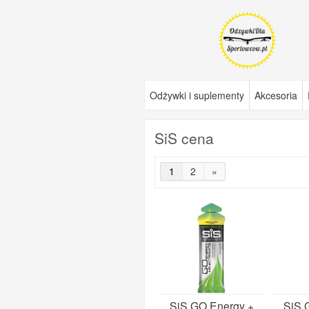
Odżywki i suplementy
Akcesoria
SiS cena
1
2
»
SiS GO Energy +
SiS 