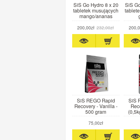
SiS Go Hydro 8 x 20
SiS Go
tabletek musujących
tablet
mango/ananas
200,00zł
232,00zł
200,0
SiS REGO Rapid
SiS 
Recovery - Vanilla -
Rec
500 gram
(0,5k
75,00zł