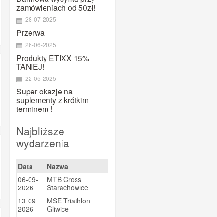
MAURTEN
zamówieniach od 50zł!
Maxim
28-07-2025
Megmeister
Przerwa
26-06-2025
Mountaindrop
Produkty ETIXX 15%
NamedSport
TANIEJ!
OTE
22-05-2025
Pearl Izumi
Super okazje na
suplementy z krótkim
PowerBar
terminem !
PRO
Najbliższe
Prox
wydarzenia
Puromedica
QM SPORTS CARE
Data
Nazwa
Quad Lock
06-09-
MTB Cross
Ravemen
2026
Starachowice
13-09-
MSE Triathlon
Shimano
2026
Gliwice
SiS