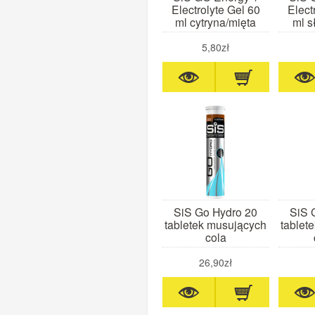
Electrolyte Gel 60
Elect
ml cytryna/mięta
ml s
5,80zł
SiS Go Hydro 20
SiS 
tabletek musujących
tablet
cola
26,90zł