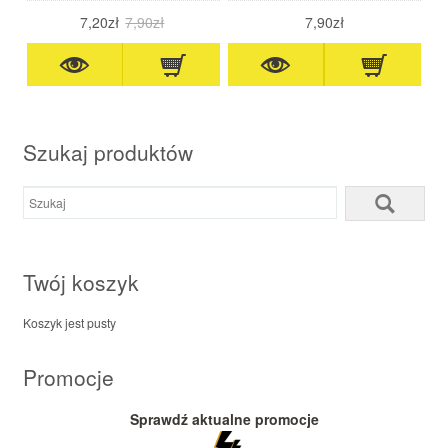
truskawka/banan data waż.
tropikalne
09.26
7,20zł
7,90zł
7,90zł
Szukaj produktów
Twój koszyk
Koszyk jest pusty
Promocje
Sprawdź aktualne promocje