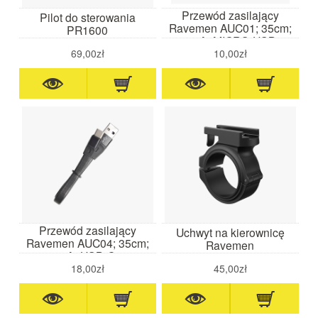
Przewód zasilający
Pilot do sterowania
Ravemen AUC01; 35cm;
PR1600
2,5A; MICRO-USB
69,00zł
10,00zł
Przewód zasilający
Uchwyt na kierownicę
Ravemen AUC04; 35cm;
Ravemen
2A; USB-C
18,00zł
45,00zł