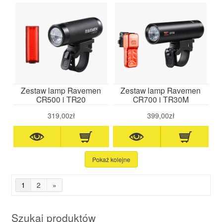
Zestaw lamp Ravemen
Zestaw lamp Ravemen
CR500 i TR20
CR700 i TR30M
319,00zł
399,00zł
Pokaż kolejne
1
2
»
Szukaj produktów