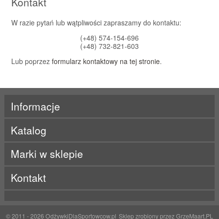
Kontakt
W razie pytań lub wątpliwości zapraszamy do kontaktu:
(+48) 574-154-696
(+48) 732-821-603
Lub poprzez
formularz kontaktowy na tej stronie
.
Informacje
Katalog
Marki w sklepie
ActivLab
Kontakt
ALE
Beet It
BES-T
Born
BRL
© 2011 - 2026
OdżywkiDlaSportowcow.pl
Sklep zrobiony przez
GrzeMaart.PL
BYE!