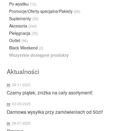
Po wysiłku
(15)
Promocje/Oferty specjalne/Pakiety
(66)
Suplementy
(39)
Akcesoria
(244)
Pielęgnacja
(35)
Outlet
(96)
Black Weekend
(2)
Wszystkie dostępne produkty
Aktualności
28-11-2025
Czarny piątek, zniżka na cały asortyment!
02-09-2025
Darmowa wysyłka przy zamówieniach od 50zł!
28-07-2025
Przerwa