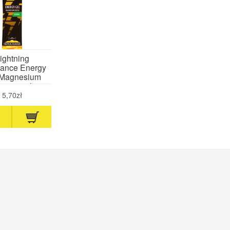
ightning
ance Energy
 Magnesium
tra 60 ml
ropikalny)
5,70zł