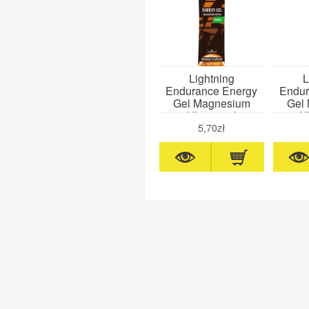
Lightning
L
Endurance Energy
Endur
Gel Magnesium
Gel
Ultra 60ml
Ul
(pomarańcza)
(t
5,70zł