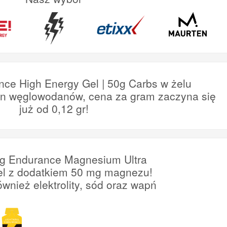
nce High Energy Gel | 50g Carbs w żelu
en węglowodanów, cena za gram zaczyna się
już od 0,12 gr!
ng Endurance Magnesium Ultra
el z dodatkiem 50 mg magnezu!
ównież elektrolity, sód oraz wapń