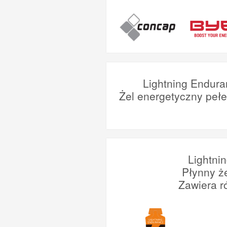
Lightning Endura
Żel energetyczny peł
Lightni
Płynny ż
Zawiera r