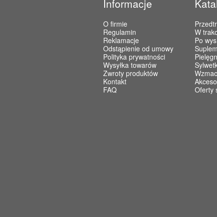
Informacje
Kata
O firmie
Przedt
Regulamin
W trakc
Reklamacje
Po wys
Odstąpienie od umowy
Suplem
Polityka prywatności
Pielęgn
Wysyłka towarów
Sylwet
Zwroty produktów
Wzmacn
Kontakt
Akceso
FAQ
Oferty 