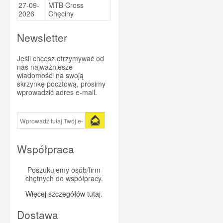
27-09-
MTB Cross
Sportsbalm
2026
Chęciny
Super Heraw
Newsletter
Taste of Nature
Trezado
Jeśli chcesz otrzymywać od
nas najważniesze
Trivio
wiadomości na swoją
skrzynkę pocztową, prosimy
Vitargo
wprowadzić adres e-mail.
Vittoria
WINAAR
Xendurance
Współpraca
Poszukujemy osób/firm
chętnych do współpracy.
Więcej szczegółów tutaj
.
Dostawa