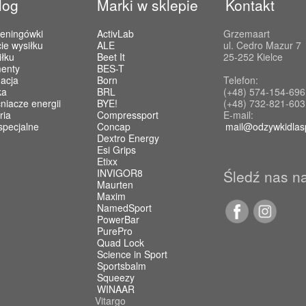
log
Marki w sklepie
Kontakt
reningówki
ActivLab
Grzemaart
ie wysiłku
ALE
ul. Cedro Mazur 7
iłku
Beet It
25-252 Kielce
enty
BES-T
acja
Born
Telefon:
ka
BRL
(+48) 574-154-696
iacze energii
BYE!
(+48) 732-821-603
ria
Compressport
E-mail:
specjalne
Concap
mail@odzywkidlas
Dextro Energy
Esi Grips
Etixx
INVIGOR8
Śledź nas n
Maurten
Maxim
NamedSport
PowerBar
PurePro
Quad Lock
Science in Sport
Sportsbalm
Squeezy
WINAAR
Vitargo