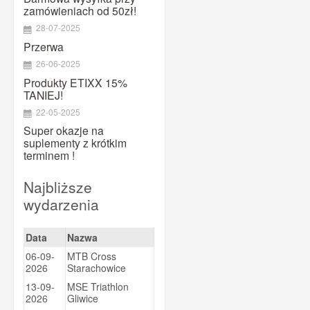
MAURTEN
zamówieniach od 50zł!
Maxim
28-07-2025
Megmeister
Przerwa
26-06-2025
Mountaindrop
Produkty ETIXX 15%
NamedSport
TANIEJ!
OTE
22-05-2025
Pearl Izumi
Super okazje na
suplementy z krótkim
PowerBar
terminem !
PRO
Najbliższe
Prox
wydarzenia
Puromedica
QM SPORTS CARE
Data
Nazwa
Quad Lock
06-09-
MTB Cross
Ravemen
2026
Starachowice
13-09-
MSE Triathlon
Shimano
2026
Gliwice
SiS