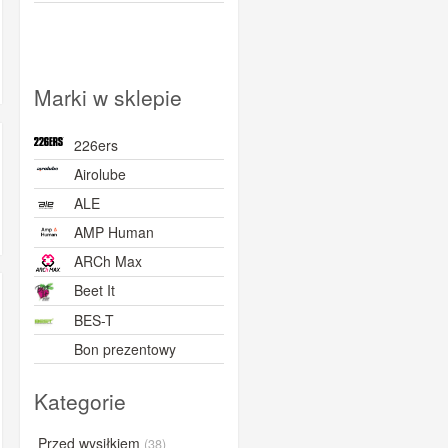
Marki w sklepie
226ers
Airolube
ALE
AMP Human
ARCh Max
Beet It
BES-T
Bon prezentowy
BORN
Kategorie
BOVelo
BRL
Przed wysiłkiem
(38)