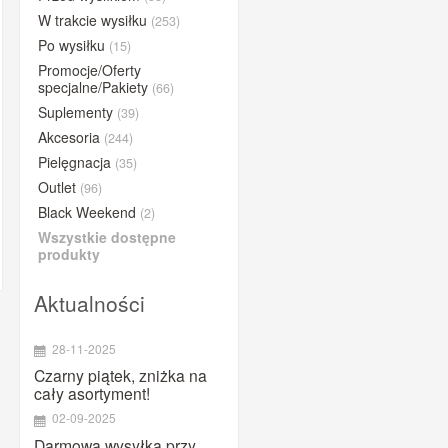
BUFF®
W trakcie wysiłku
(253)
Po wysiłku
(15)
BYE
Promocje/Oferty
Close the gap
specjalne/Pakiety
(66)
Compressport
Suplementy
(39)
Concap
Akcesoria
(244)
Pielęgnacja
CyclOn
(35)
Outlet
(96)
Dextro Energy
Black Weekend
(2)
ESI Grips
Wszystkie dostępne
Etixx
produkty
Fenwick's
Aktualności
Gold Nutrition
iGPSPORT
28-11-2025
Lazer
Czarny piątek, zniżka na
cały asortyment!
Lightning Endurance
02-09-2025
MarshGuard
Darmowa wysyłka przy