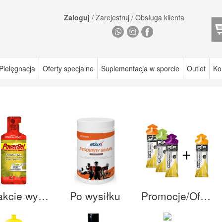
Zaloguj
/
Zarejestruj
/
Obsługa klienta
Pielęgnacja
Oferty specjalne
Suplementacja w sporcie
Outlet
Ko
W trakcie wysiłku
Po wysiłku
Promocje/Oferty specjalne/Pakiety