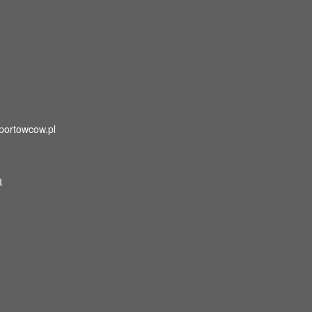
portowcow.pl
a