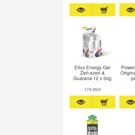
Etixx Energy Gel
Power
Żeń-szeń &
Origin
Guarana 12 x 50g
p
marakuja
174,00zł