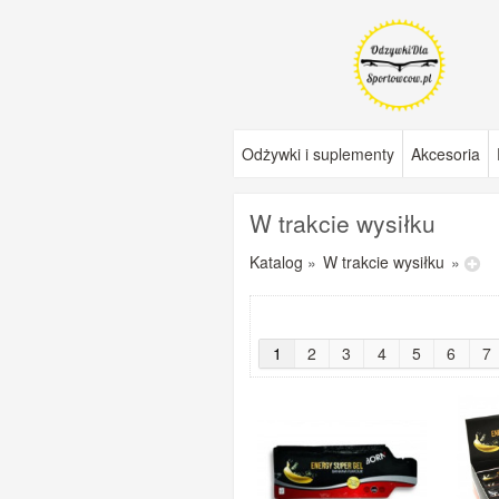
Odżywki i suplementy
Akcesoria
W trakcie wysiłku
Katalog
»
W trakcie wysiłku
»
1
2
3
4
5
6
7