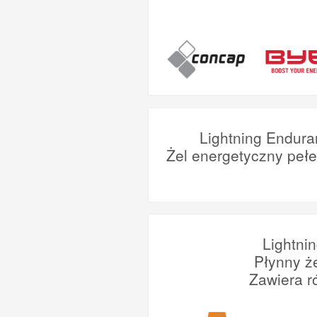
Lightning Endura
Żel energetyczny peł
Lightni
Płynny ż
Zawiera r