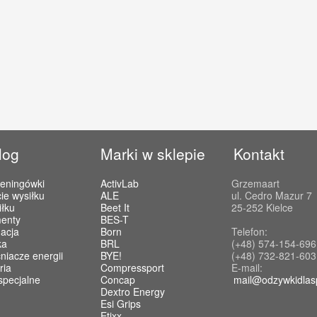
log
Marki w sklepie
Kontakt
reningówki
ActivLab
Grzemaart
ie wysiłku
ALE
ul. Cedro Mazur 7
iłku
Beet It
25-252 Kielce
enty
BES-T
acja
Born
Telefon:
ka
BRL
(+48) 574-154-696
iacze energii
BYE!
(+48) 732-821-603
ria
Compressport
E-mail:
specjalne
Concap
mail@odzywkidlas
Dextro Energy
Esi Grips
Etixx