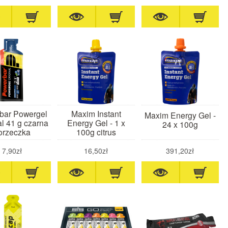
bar Powergel
Maxim Instant
Maxim Energy Gel -
al 41 g czarna
Energy Gel - 1 x
24 x 100g
orzeczka
100g citrus
7,90zł
16,50zł
391,20zł