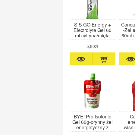
SiS GO Energy +
Conca
Electrolyte Gel 60
-Żel 
ml cytryna/mięta
60ml (
5,80zł
BYE! Pro Isotonic
Co
Gel 60g-płynny żel
ene
energetyczny z
wiśni
kofeiną i BCAA