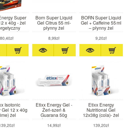
Energy Super
Born Super Liquid
BORN Super Liquid
12 x 40g - żel
Gel Citrus 55 ml-
Gel + Caffeine 55 ml
rgetyczny
płynny żel
– płynny żel
ananowy)
energetyczny o
energetyczny o
smaku cytrusów
smaku kawowym z
80,40zł
8,99zł
9,20zł
kofeiną
xx Isotonic
Etixx Energy Gel -
Etixx Energy
 Gel 12 x 40g
Żeń-szeń &
Nutritional Gel
lime) żel
Guarana 50g
12x38g (cola)- żel
rgetyczny
wiśnia/porzeczka
energetyczny
139,20zł
14,99zł
139,20zł