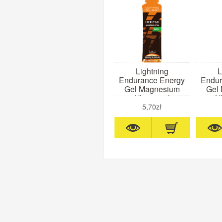
Lightning
L
Endurance Energy
Endur
Gel Magnesium
Gel
Ultra 60ml
Ul
(pomarańcza)
(t
5,70zł