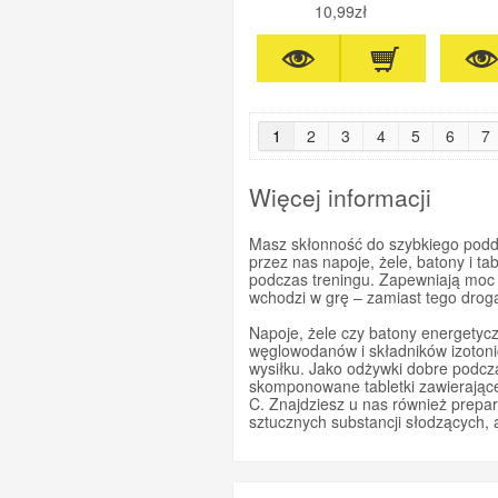
10,99zł
1
2
3
4
5
6
7
Więcej informacji
Masz skłonność do szybkiego podda
przez nas napoje, żele, batony i t
podczas treningu. Zapewniają moc n
wchodzi w grę – zamiast tego droga 
Napoje, żele czy batony energety
węglowodanów i składników izotonic
wysiłku. Jako odżywki dobre podcz
skomponowane tabletki zawierając
C. Znajdziesz u nas również prepar
sztucznych substancji słodzących,