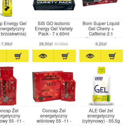
p Energy Gel
SIS GO Isotonic
Born Super Liquid
energetyczny
Energy Gel Variety
Gel Cherry +
 brzoskwinia)
Pack - 7 x 60ml
Caffeine 2:1
Glucose- 55 ml-
płynny żel
7,99zł
28,50zł
31,50zł
9,20zł
energetyczny z
kofeiną (wiśnia)
ncap Żel
Concap Żel
ALE Gel żel
rgetyczny
energetyczny
energetyczny
owy 55 -11 -
wiśniowy 55 -11 -
(cytrynowy) - 55,5g
40g
12x40g