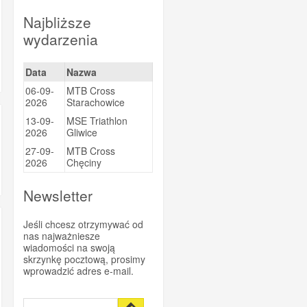
Sportsbalm
Najbliższe
wydarzenia
Super Heraw
Taste of Nature
Data
Nazwa
Trezado
06-09-
MTB Cross
Trivio
2026
Starachowice
Vitargo
13-09-
MSE Triathlon
2026
Gliwice
Vittoria
27-09-
MTB Cross
WINAAR
2026
Chęciny
Xendurance
Newsletter
Jeśli chcesz otrzymywać od
nas najważniesze
wiadomości na swoją
skrzynkę pocztową, prosimy
wprowadzić adres e-mail.