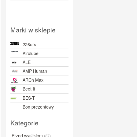
Marki w sklepie
226ers
Airolube
ALE
AMP Human
ARCh Max
Beet It
BES-T
Bon prezentowy
BORN
Kategorie
BOVelo
BRL
Przed wysiłkiem
(37)