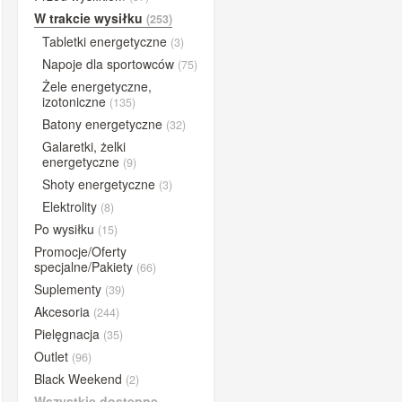
BUFF®
W trakcie wysiłku
(253)
Tabletki energetyczne
BYE
(3)
Napoje dla sportowców
(75)
Close the gap
Żele energetyczne,
Compressport
izotoniczne
(135)
Concap
Batony energetyczne
(32)
Galaretki, żelki
CyclOn
energetyczne
(9)
Dextro Energy
Shoty energetyczne
(3)
ESI Grips
Elektrolity
(8)
Etixx
Po wysiłku
(15)
Promocje/Oferty
Fenwick's
specjalne/Pakiety
(66)
Gold Nutrition
Suplementy
(39)
iGPSPORT
Akcesoria
(244)
Lazer
Pielęgnacja
(35)
Outlet
Lightning Endurance
(96)
Black Weekend
(2)
MarshGuard
Wszystkie dostępne