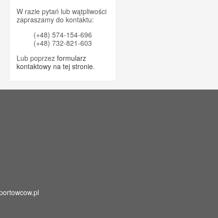
W razie pytań lub wątpliwości
zapraszamy do kontaktu:
(+48) 574-154-696
(+48) 732-821-603
Lub poprzez
formularz
kontaktowy na tej stronie
.
portowcow.pl