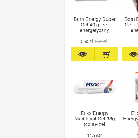
Born Energy Super
Born 
Gel 40 g- żel
Gel - 
energetyczny
ene
(banan) data waż.
(b
11.26
5,95zł
6,70zł
Etixx Energy
Eti
Nutritional Gel 38g
Energy
(cola)- żel
(
energetyczny
ene
11,99zł