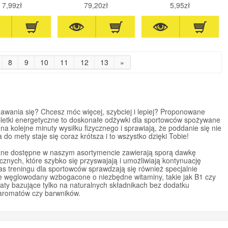
7,99zł
79,20zł
5,95zł
8
9
10
11
12
13
»
wania się? Chcesz móc więcej, szybciej i lepiej? Proponowane
abletki energetyczne to doskonałe odżywki dla sportowców spożywane
a kolejne minuty wysiłku fizycznego i sprawiają, że poddanie się nie
do mety staje się coraz krótsza i to wszystko dzięki Tobie!
czne dostępne w naszym asortymencie zawierają sporą dawkę
znych, które szybko się przyswajają i umożliwiają kontynuację
as treningu dla sportowców sprawdzają się również specjalnie
e węglowodany wzbogacone o niezbędne witaminy, takie jak B1 czy
aty bazujące tylko na naturalnych składnikach bez dodatku
 aromatów czy barwników.