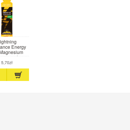
ightning
ance Energy
 Magnesium
tra 60 ml
ropikalny)
5,70zł