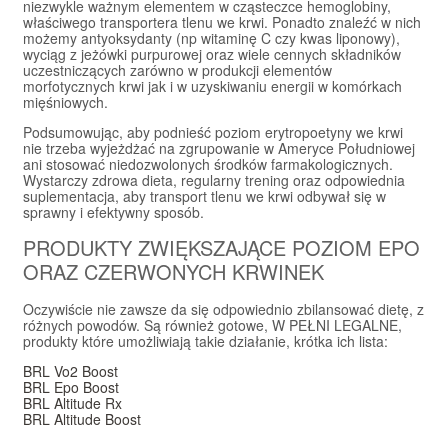
niezwykle ważnym elementem w cząsteczce hemoglobiny,
właściwego transportera tlenu we krwi. Ponadto znaleźć w nich
możemy antyoksydanty (np witaminę C czy kwas liponowy),
wyciąg z jeżówki purpurowej oraz wiele cennych składników
uczestniczących zarówno w produkcji elementów
morfotycznych krwi jak i w uzyskiwaniu energii w komórkach
mięśniowych.
Podsumowując, aby podnieść poziom erytropoetyny we krwi
nie trzeba wyjeżdżać na zgrupowanie w Ameryce Południowej
ani stosować niedozwolonych środków farmakologicznych.
Wystarczy zdrowa dieta, regularny trening oraz odpowiednia
suplementacja, aby transport tlenu we krwi odbywał się w
sprawny i efektywny sposób.
PRODUKTY ZWIĘKSZAJĄCE POZIOM EPO
ORAZ CZERWONYCH KRWINEK
Oczywiście nie zawsze da się odpowiednio zbilansować dietę, z
różnych powodów. Są również gotowe, W PEŁNI LEGALNE,
produkty które umożliwiają takie działanie, krótka ich lista:
BRL Vo2 Boost
BRL Epo Boost
BRL Altitude Rx
BRL Altitude Boost