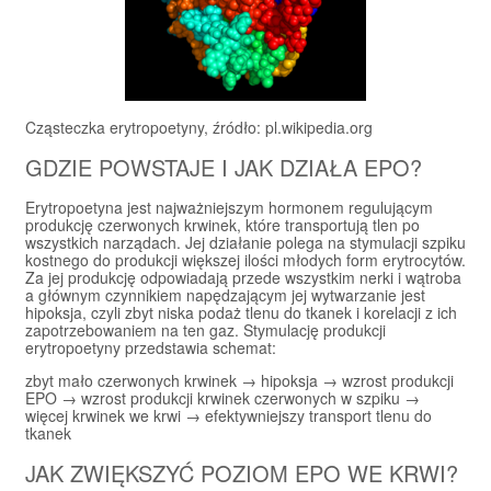
Cząsteczka erytropoetyny, źródło: pl.wikipedia.org
GDZIE POWSTAJE I JAK DZIAŁA EPO?
Erytropoetyna jest najważniejszym hormonem regulującym
produkcję czerwonych krwinek, które transportują tlen po
wszystkich narządach. Jej działanie polega na stymulacji szpiku
kostnego do produkcji większej ilości młodych form erytrocytów.
Za jej produkcję odpowiadają przede wszystkim nerki i wątroba
a głównym czynnikiem napędzającym jej wytwarzanie jest
hipoksja, czyli zbyt niska podaż tlenu do tkanek i korelacji z ich
zapotrzebowaniem na ten gaz. Stymulację produkcji
erytropoetyny przedstawia schemat:
zbyt mało czerwonych krwinek → hipoksja → wzrost produkcji
EPO → wzrost produkcji krwinek czerwonych w szpiku →
więcej krwinek we krwi → efektywniejszy transport tlenu do
tkanek
JAK ZWIĘKSZYĆ POZIOM EPO WE KRWI?