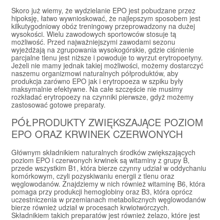
Skoro już wiemy, że wydzielanie EPO jest pobudzane przez
hipoksję, łatwo wywnioskować, że najlepszym sposobem jest
kilkutygodniowy obóz treningowy przeprowadzony na dużej
wysokości. Wielu zawodowych sportowców stosuje tą
możliwość. Przed najważniejszymi zawodami sezonu
wyjeżdżają na zgrupowania wysokogórskie, gdzie ciśnienie
parcjalne tlenu jest niższe i powoduje to wyrzut erytropoetyny.
Jeżeli nie mamy jednak takiej możliwości, możemy dostarczyć
naszemu organizmowi naturalnych półproduktów, aby
produkcja zarówno EPO jak i erytropoeza w szpiku były
maksymalnie efektywne. Na całe szczęście nie musimy
rozkładać erytropoezy na czynniki pierwsze, gdyż możemy
zastosować gotowe preparaty.
PÓŁPRODUKTY ZWIĘKSZAJĄCE POZIOM
EPO ORAZ KRWINEK CZERWONYCH
Głównym składnikiem naturalnych środków zwiększających
poziom EPO i czerwonych krwinek są witaminy z grupy B,
przede wszystkim B1, która bierze czynny udział w oddychaniu
komórkowym, czyli pozyskiwaniu energii z tlenu oraz
węglowodanów. Znajdziemy w nich również witaminę B6, która
pomaga przy produkcji hemoglobiny oraz B3, która oprócz
uczestniczenia w przemianach metabolicznych węglowodanów
bierze również udział w procesach krwiotwórczych.
Składnikiem takich preparatów jest również żelazo, które jest