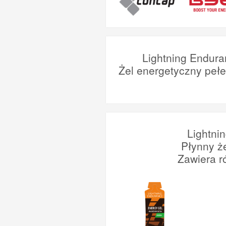
Lightning Endura
Żel energetyczny peł
Lightni
Płynny ż
Zawiera r