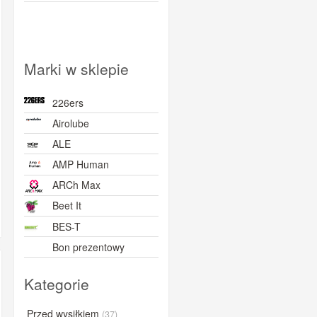
Marki w sklepie
226ers
Airolube
ALE
AMP Human
ARCh Max
Beet It
BES-T
Bon prezentowy
BORN
Kategorie
BOVelo
BRL
Przed wysiłkiem
(37)