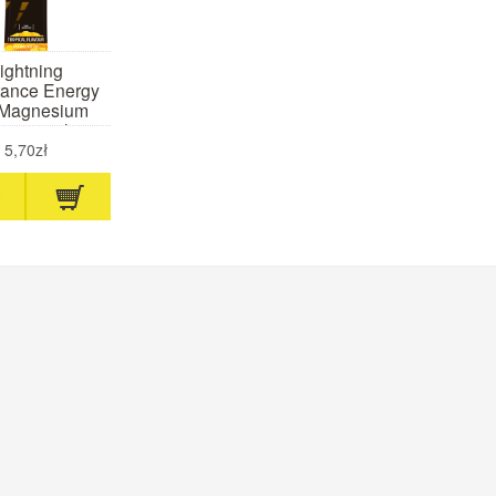
ightning
ance Energy
 Magnesium
tra 60 ml
ropikalny)
5,70zł