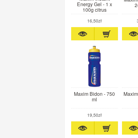
Energy Gel - 1 x
2
100g citrus
16,50zł
Maxim Bidon - 750
Maxim
ml
19,50zł