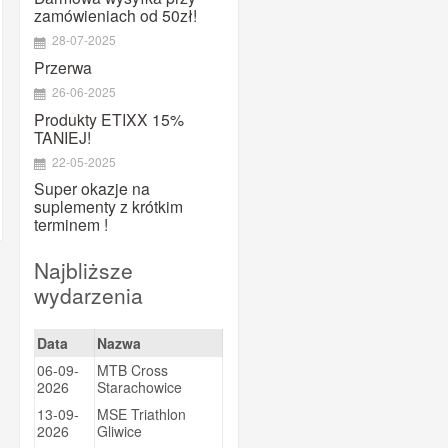
MAURTEN
zamówieniach od 50zł!
Maxim
28-07-2025
Megmeister
Przerwa
26-06-2025
Mountaindrop
Produkty ETIXX 15%
NamedSport
TANIEJ!
OTE
22-05-2025
Pearl Izumi
Super okazje na
suplementy z krótkim
PowerBar
terminem !
PRO
Najbliższe
Prox
wydarzenia
Puromedica
QM SPORTS CARE
Data
Nazwa
Quad Lock
06-09-
MTB Cross
Ravemen
2026
Starachowice
13-09-
MSE Triathlon
Shimano
2026
Gliwice
SiS