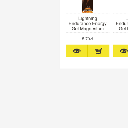
Lightning
L
Endurance Energy
Endur
Gel Magnesium
Gel
Ultra 60ml
Ul
(pomarańcza)
(t
5,70zł