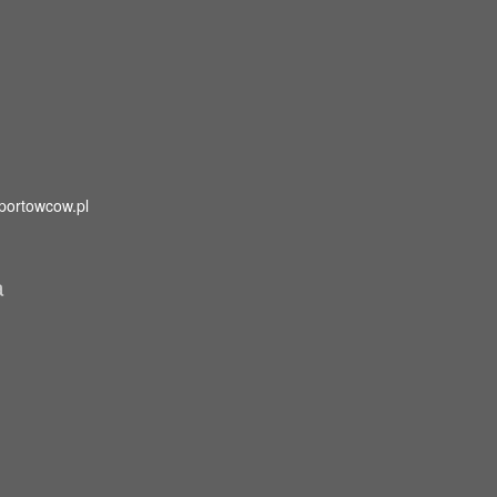
portowcow.pl
a