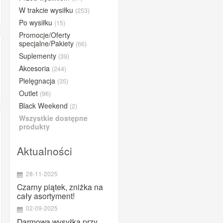
BUFF®
W trakcie wysiłku
(253)
Po wysiłku
(15)
BYE
Promocje/Oferty
Close the gap
specjalne/Pakiety
(66)
Compressport
Suplementy
(39)
Concap
Akcesoria
(244)
Pielęgnacja
CyclOn
(35)
Outlet
(96)
Dextro Energy
Black Weekend
(2)
ESI Grips
Wszystkie dostępne
Etixx
produkty
Fenwick's
Aktualności
Gold Nutrition
iGPSPORT
28-11-2025
Lazer
Czarny piątek, zniżka na
cały asortyment!
Lightning Endurance
02-09-2025
MarshGuard
Darmowa wysyłka przy