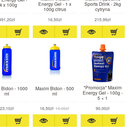
Energy Gel - 1 x
Sports Drink - 2kg
4 x 100g
100g citrus
cytryna
391,20zł
16,50zł
215,99zł
*Promocja* Maxim
 Bidon - 1000
Maxim Bidon - 500
Energy Gel - 100g -
ml
ml
5 + 1
23,10zł
16,50zł
19,00zł
90,00zł