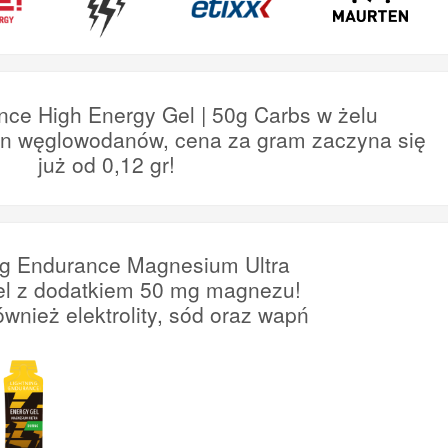
nce High Energy Gel | 50g Carbs w żelu
en węglowodanów, cena za gram zaczyna się
już od 0,12 gr!
ng Endurance Magnesium Ultra
el z dodatkiem 50 mg magnezu!
ównież elektrolity, sód oraz wapń