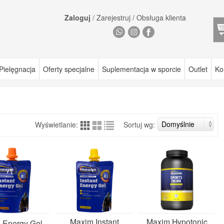
Zaloguj
/
Zarejestruj
/
Obsługa klienta
Pielęgnacja
Oferty specjalne
Suplementacja w sporcie
Outlet
Ko
Wyświetlanie:
Sortuj wg:
Maxim Instant
Maxim Hypotonic
 Energy Gel -