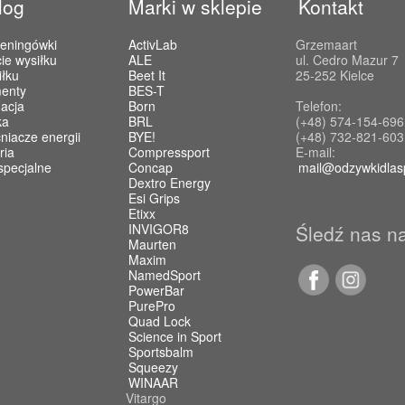
log
Marki w sklepie
Kontakt
reningówki
ActivLab
Grzemaart
ie wysiłku
ALE
ul. Cedro Mazur 7
iłku
Beet It
25-252 Kielce
enty
BES-T
acja
Born
Telefon:
ka
BRL
(+48) 574-154-696
iacze energii
BYE!
(+48) 732-821-603
ria
Compressport
E-mail:
specjalne
Concap
mail@odzywkidlas
Dextro Energy
Esi Grips
Etixx
INVIGOR8
Śledź nas n
Maurten
Maxim
NamedSport
PowerBar
PurePro
Quad Lock
Science in Sport
Sportsbalm
Squeezy
WINAAR
Vitargo