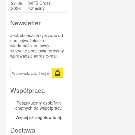
27-09-
MTB Cross
Sportsbalm
2026
Chęciny
Super Heraw
Newsletter
Taste of Nature
Trezado
Jeśli chcesz otrzymywać od
nas najważniesze
Trivio
wiadomości na swoją
skrzynkę pocztową, prosimy
Vitargo
wprowadzić adres e-mail.
Vittoria
WINAAR
Xendurance
Współpraca
Poszukujemy osób/firm
chętnych do współpracy.
Więcej szczegółów tutaj
.
Dostawa