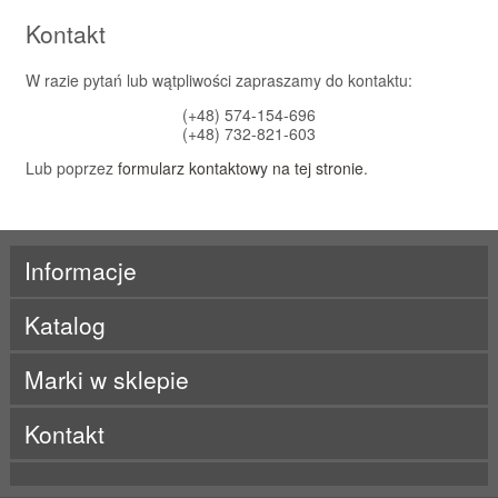
Kontakt
W razie pytań lub wątpliwości zapraszamy do kontaktu:
(+48) 574-154-696
(+48) 732-821-603
Lub poprzez
formularz kontaktowy na tej stronie
.
Informacje
Katalog
Marki w sklepie
ActivLab
Kontakt
ALE
Beet It
BES-T
Born