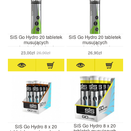
SiS Go Hydro 20 tabletek
SiS Go Hydro 20 tabletek
musujących
musujących
truskawka/limonka data
truskawka/limonka
waż. 11.26
23,00zł
26,90zł
26,90zł
SiS Go Hydro 8 x 20
SiS Go Hydro 8 x 20
tabletek musujących