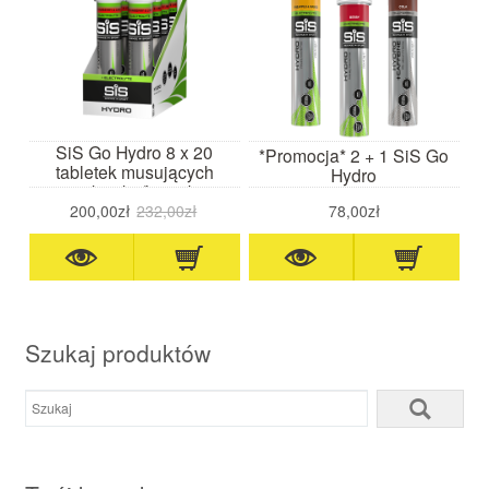
SiS Go Hydro 8 x 20
*Promocja* 2 + 1 SiS Go
tabletek musujących
Hydro
truskawka/limonka
200,00zł
232,00zł
78,00zł
Szukaj produktów