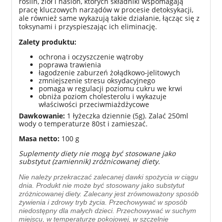
roślin, ziół i nasion, których składniki wspomagają
pracę kluczowych narządów w procesie detoksykacji,
ale również same wykazują takie działanie, łącząc się z
toksynami i przyspieszając ich eliminację.
Zalety produktu:
ochrona i oczyszczenie wątroby
poprawa trawienia
łagodzenie zaburzeń żołądkowo-jelitowych
zmniejszenie stresu oksydacyjnego
pomaga w regulacji poziomu cukru we krwi
obniża poziom cholesterolu i wykazuje
właściwości przeciwmiażdżycowe
Dawkowanie:
1 łyżeczka dziennie (5g). Zalać 250ml
wody o temperaturze 80st i zamieszać.
Masa netto:
100 g
Suplementy diety nie mogą być stosowane jako
substytut (zamiennik) zróżnicowanej diety.
Nie należy przekraczać zalecanej dawki spożycia w ciągu
dnia. Produkt nie może być stosowany jako substytut
zróżnicowanej diety. Zalecany jest zrównoważony sposób
żywienia i zdrowy tryb życia. Przechowywać w sposób
niedostępny dla małych dzieci. Przechowywać w suchym
miejscu, w temperaturze pokojowej, w szczelnie