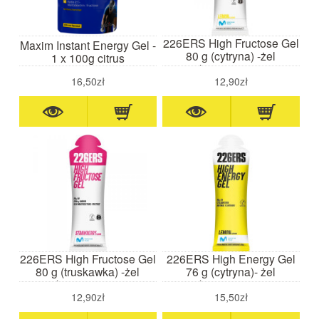
226ERS High Fructose Gel
Maxim Instant Energy Gel -
80 g (cytryna) -żel
1 x 100g citrus
wysokoenergetyczny z
sodem
16,50zł
12,90zł
226ERS High Fructose Gel
226ERS High Energy Gel
80 g (truskawka) -żel
76 g (cytryna)- żel
wysokoenergetyczny z
wysokoenergetyczny z
sodem
cyklodekstryną
12,90zł
15,50zł