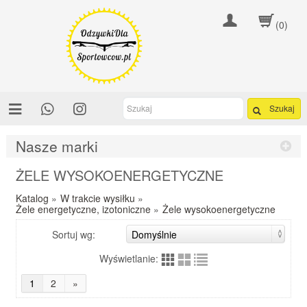
(0)
Szukaj
Nasze marki
ŻELE WYSOKOENERGETYCZNE
Katalog
»
W trakcie wysiłku
»
Żele energetyczne, izotoniczne
»
Żele wysokoenergetyczne
Sortuj wg:
Wyświetlanie:
1
2
»