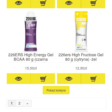
226ERS High Energy Gel
226ers High Fructose Gel
BCAA 80 g (czarna
80 g (cytryna) -żel
porzeczka) - żel
wysokoenergetyczny z
wysokoenergetyczny z
sodem
15,50zł
12,90zł
BCAA
Pokaż kolejne
1
2
»