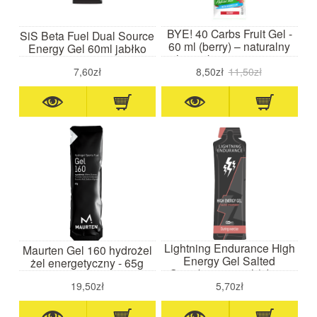
BYE! 40 Carbs Fruit Gel -
SiS Beta Fuel Dual Source
60 ml (berry) – naturalny
Energy Gel 60ml jabłko
żel wysokoenergetyczny z
magnezem data waż.10.26
7,60zł
8,50zł
11,50zł
Lightning Endurance High
Maurten Gel 160 hydrożel
Energy Gel Salted
żel energetyczny - 65g
Strawberry 60 ml (słona
truskawka)- żel
19,50zł
5,70zł
wysokoenergetyczny