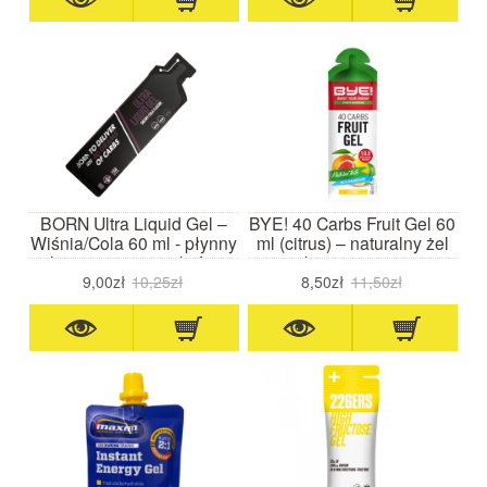
BORN Ultra Liquid Gel –
BYE! 40 Carbs Fruit Gel 60
Wiśnia/Cola 60 ml - płynny
ml (citrus) – naturalny żel
żel energetyczny z kofeiną
wysokoenergetyczny z
data waż. 10.26
magnezem data waż.
9,00zł
10,25zł
8,50zł
11,50zł
10.26