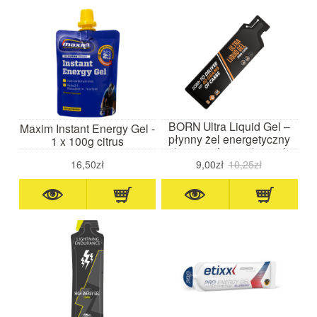
BORN Ultra Liquid Gel –
Maxim Instant Energy Gel -
płynny żel energetyczny
1 x 100g citrus
(pomarańczowy) 60 ml
data waż. 10.26
16,50zł
9,00zł
10,25zł