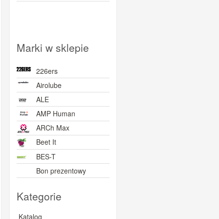
Marki w sklepie
226ers
Airolube
ALE
AMP Human
ARCh Max
Beet It
BES-T
Bon prezentowy
BORN
Kategorie
BOVelo
BRL
Katalog