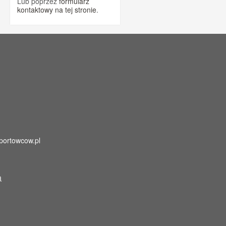
Lub poprzez
formularz
kontaktowy na tej stronie
.
portowcow.pl
a