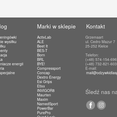
log
Marki w sklepie
Kontakt
reningówki
ActivLab
Grzemaart
ie wysiłku
ALE
ul. Cedro Mazur 7
iłku
Beet It
25-252 Kielce
enty
BES-T
acja
Born
Telefon:
ka
BRL
(+48) 574-154-696
iacze energii
BYE!
(+48) 732-821-603
ria
Compressport
E-mail:
specjalne
Concap
mail@odzywkidlas
Dextro Energy
Esi Grips
Etixx
INVIGOR8
Śledź nas n
Maurten
Maxim
NamedSport
PowerBar
PurePro