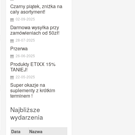
MAURTEN
Czarny piątek, zniżka na
Maxim
cały asortyment!
02-09-2025
Megmeister
Darmowa wysyłka przy
Mountaindrop
zamówieniach od 50zł!
NamedSport
28-07-2025
OTE
Przerwa
Pearl Izumi
26-06-2025
Produkty ETIXX 15%
PowerBar
TANIEJ!
PRO
22-05-2025
Prox
Super okazje na
suplementy z krótkim
Puromedica
terminem !
QM SPORTS CARE
Quad Lock
Najbliższe
wydarzenia
Ravemen
Shimano
Data
Nazwa
SiS