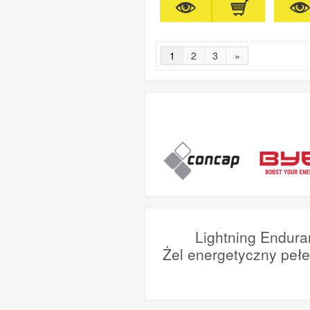
1
2
3
»
Lightning Endura
Żel energetyczny peł