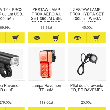
A TYŁ PROX
ZESTAW LAMP
ZESTAW LAMP
 60 Lm USB,
PROX AERO A.I.
PROX HYDRA SET
800 mAh
SET 350LM USB,
400Lm + WEGA
PILOT, SENSOR,
40Lm USB
1200 mAh
69,99zł
99,99zł
145,00zł
pa Ravemen
Lampa Ravemen
Pilot do sterowania
LR-800P
TR-30M
CR, PR RAVEMEN
279,00zł
119,00zł
25,00zł