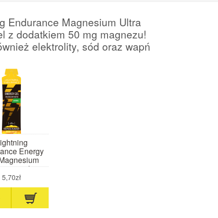
ng Endurance Magnesium Ultra
el z dodatkiem 50 mg magnezu!
ównież elektrolity, sód oraz wapń
ightning
ance Energy
 Magnesium
tra 60 ml
ropikalny)
5,70zł