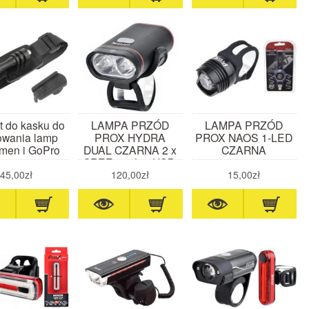
t do kasku do
LAMPA PRZÓD
LAMPA PRZÓD
wania lamp
PROX HYDRA
PROX NAOS 1-LED
men i GoPro
DUAL CZARNA 2 x
CZARNA
CREE 500Lm USB,
1800 mAh
45,00zł
120,00zł
15,00zł