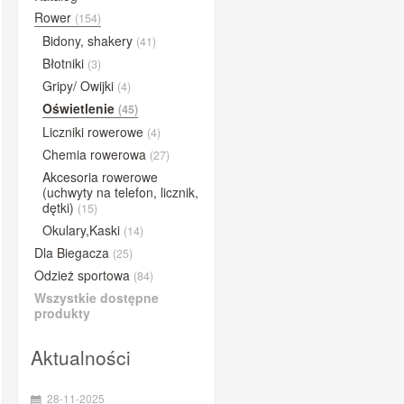
BUFF®
Rower
(154)
Bidony, shakery
(41)
BYE
Błotniki
(3)
Close the gap
Gripy/ Owijki
(4)
Compressport
Oświetlenie
(45)
Concap
Liczniki rowerowe
(4)
CyclOn
Chemia rowerowa
(27)
Dextro Energy
Akcesoria rowerowe
(uchwyty na telefon, licznik,
ESI Grips
dętki)
(15)
Etixx
Okulary,Kaski
(14)
Dla Biegacza
Fenwick's
(25)
Odzież sportowa
(84)
Gold Nutrition
Wszystkie dostępne
iGPSPORT
produkty
Lazer
Aktualności
Lightning Endurance
MarshGuard
28-11-2025