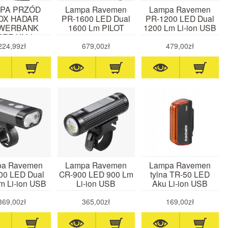
PA PRZÓD
Lampa Ravemen
Lampa Ravemen
OX HADAR
PR-1600 LED Dual
PR-1200 LED Dual
WERBANK
1600 Lm PILOT
1200 Lm Li-ion USB
REE XM-L2,
m, 5200 mAh,
224,99zł
679,00zł
479,00zł
USB
pa Ravemen
Lampa Ravemen
Lampa Ravemen
00 LED Dual
CR-900 LED 900 Lm
tylna TR-50 LED
m Li-ion USB
Li-ion USB
Aku Li-ion USB
369,00zł
365,00zł
169,00zł