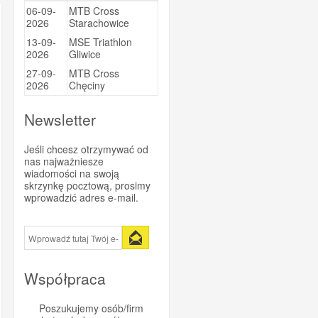
06-09-
MTB Cross
Sportsbalm
2026
Starachowice
Super Heraw
13-09-
MSE Triathlon
2026
Gliwice
Taste of Nature
27-09-
MTB Cross
Trezado
2026
Chęciny
Trivio
Newsletter
Vitargo
Vittoria
Jeśli chcesz otrzymywać od
nas najważniesze
WINAAR
wiadomości na swoją
Xendurance
skrzynkę pocztową, prosimy
wprowadzić adres e-mail.
Współpraca
Poszukujemy osób/firm