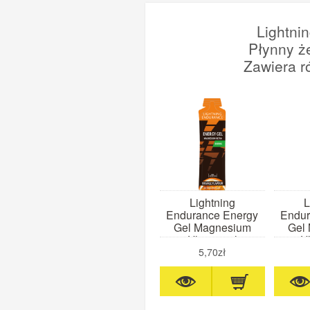
Lightni
Płynny ż
Zawiera r
Lightning
L
Endurance Energy
Endur
Gel Magnesium
Gel
Ultra 60ml
Ul
(pomarańcza)
(t
5,70zł