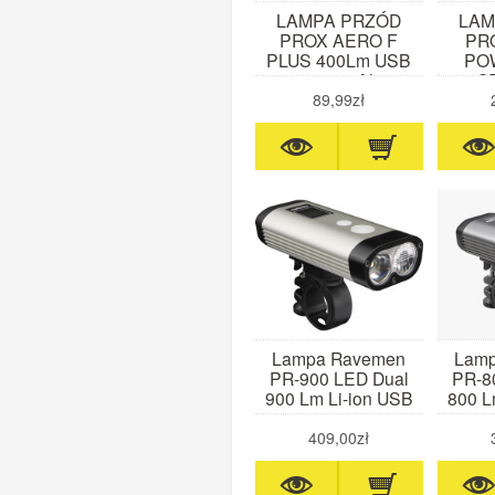
LAMPA PRZÓD
LAM
PROX AERO F
PR
PLUS 400Lm USB
PO
1000 mAh
2xC
900 L
89,99zł
Lampa Ravemen
Lam
PR-900 LED Dual
PR-8
900 Lm Li-ion USB
800 L
409,00zł