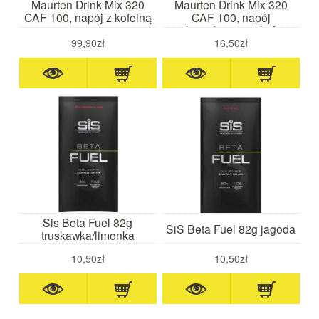
Maurten Drink Mix 320
Maurten Drink Mix 320
CAF 100, napój z kofeiną
CAF 100, napój
5+1
węglowodanowy z kofeiną
83g
99,90zł
16,50zł
Sis Beta Fuel 82g
SiS Beta Fuel 82g jagoda
truskawka/limonka
10,50zł
10,50zł