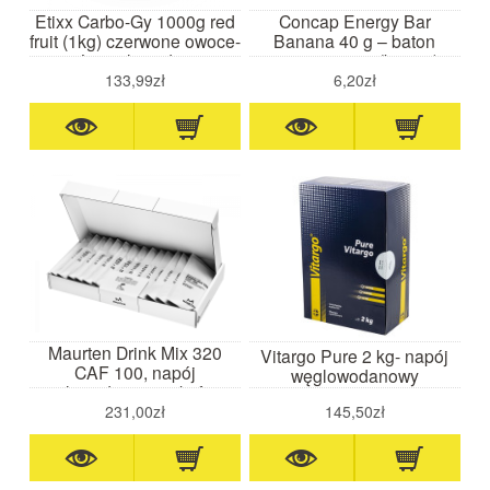
Etixx Carbo-Gy 1000g red
Concap Energy Bar
fruit (1kg) czerwone owoce-
Banana 40 g – baton
napój węglowodanowy
energetyczny (banan)
133,99zł
6,20zł
Maurten Drink Mix 320
Vitargo Pure 2 kg- napój
CAF 100, napój
węglowodanowy
węglowodanowy z kofeiną
14 x 83g
231,00zł
145,50zł