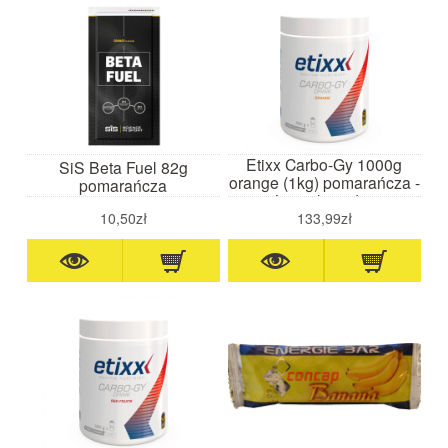
Etixx Carbo-Gy 1000g
SiS Beta Fuel 82g
orange (1kg) pomarańcza -
pomarańcza
napój węglowodanowy
10,50zł
133,99zł