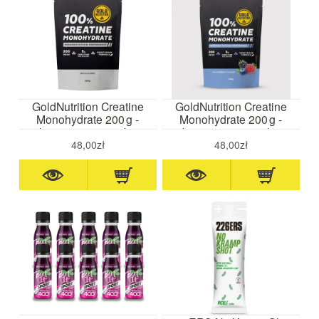
GoldNutrition Creatine
GoldNutrition Creatine
Monohydrate 200 g -
Monohydrate 200 g -
kreatyna w proszku
kreatyna w proszku
(neutralny)
(jagodowy)
48,00zł
48,00zł