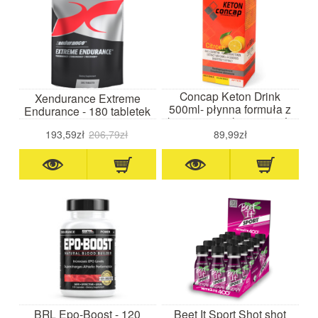
Concap Keton Drink
Xendurance Extreme
500ml- płynna formuła z
Endurance - 180 tabletek
ketonami malinowymi i L-
karnityną
193,59zł
206,79zł
89,99zł
BRL Epo-Boost - 120
Beet It Sport Shot shot