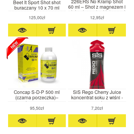
226ERS No Kramp Shot
Beet It Sport Shot shot
60 ml – Shot z magnezem i
buraczany 10 x 70 ml
elektrolitami (pickle) - 60ml
125,00zł
12,95zł
Concap S-D-P 500 ml
SiS Rego Cherry Juice
(czarna porzeczka)–
koncentrat soku z wiśni -
koncentrat
30ml
przedtreningowy z kofeiną
95,50zł
7,20zł