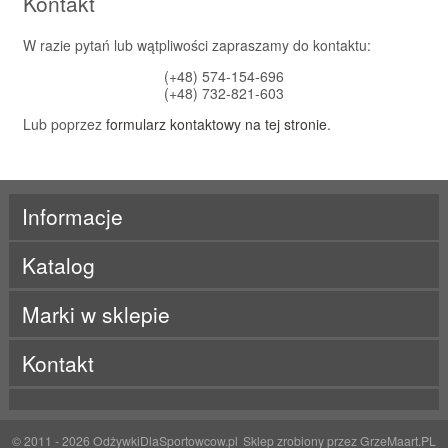
Kontakt
W razie pytań lub wątpliwości zapraszamy do kontaktu:
(+48) 574-154-696
(+48) 732-821-603
Lub poprzez
formularz kontaktowy na tej stronie
.
Informacje
Katalog
Marki w sklepie
ActivLab
Kontakt
ALE
Beet It
BES-T
Born
BRL
© 2011 - 2026
OdżywkiDlaSportowcow.pl
Sklep zrobiony przez
GrzeMaart.PL
BYE!