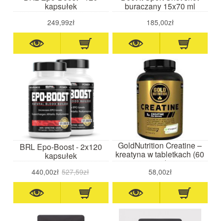
kapsułek
buraczany 15x70 ml
249,99zł
185,00zł
GoldNutrition Creatine –
BRL Epo-Boost - 2x120
kreatyna w tabletkach (60
kapsułek
szt.)
440,00zł
527,59zł
58,00zł