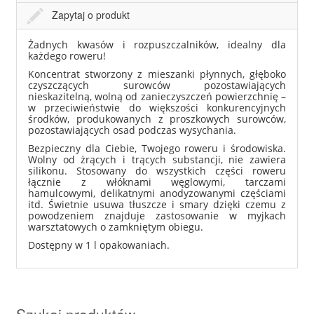
Zapytaj o produkt
Żadnych kwasów i rozpuszczalników, idealny dla
każdego roweru!
Koncentrat stworzony z mieszanki płynnych, głęboko
czyszczących surowców pozostawiających
nieskazitelną, wolną od zanieczyszczeń powierzchnię –
w przeciwieństwie do większości konkurencyjnych
środków, produkowanych z proszkowych surowców,
pozostawiających osad podczas wysychania.
Bezpieczny dla Ciebie, Twojego roweru i środowiska.
Wolny od żrących i trących substancji, nie zawiera
silikonu. Stosowany do wszystkich części roweru
łącznie z włóknami węglowymi, tarczami
hamulcowymi, delikatnymi anodyzowanymi częściami
itd. Świetnie usuwa tłuszcze i smary dzięki czemu z
powodzeniem znajduje zastosowanie w myjkach
warsztatowych o zamkniętym obiegu.
Dostępny w 1 l opakowaniach.