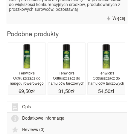
do większości konkurencyjnych środków, produkowanych z
proszkowych surowców, pozostawiaj
Więcej
Podobne produkty
Fenwick's
Fenwick's
Fenwick's
F
Odtłuszczacz do
Odtłuszczacz do
Odtłuszczacz do
cz
napędu rowerowego
hamulców tarczowych
hamulców tarczowych
0,5l (500ml)
200ml
0.5l (500ml)
69,50zł
31,50zł
54,50zł
Opis
Dodatkowe informacje
Reviews (0)