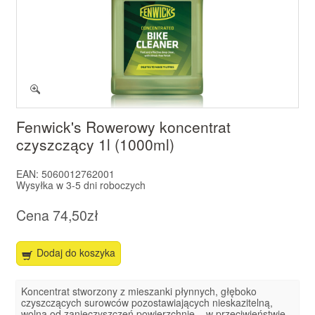
Fenwick's Rowerowy koncentrat
czyszczący 1l (1000ml)
EAN:
5060012762001
Wysyłka w
3-5 dni roboczych
Cena
74,50zł
Dodaj do koszyka
Koncentrat stworzony z mieszanki płynnych, głęboko
czyszczących surowców pozostawiających nieskazitelną,
wolną od zanieczyszczeń powierzchnię – w przeciwieństwie