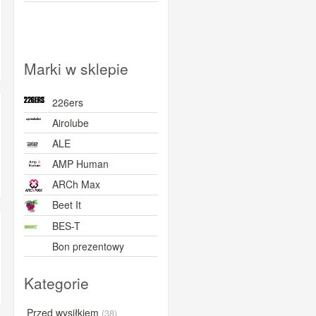
Marki w sklepie
226ers
Airolube
ALE
AMP Human
ARCh Max
Beet It
BES-T
Bon prezentowy
BORN
Kategorie
BOVelo
BRL
Przed wysiłkiem
(38)