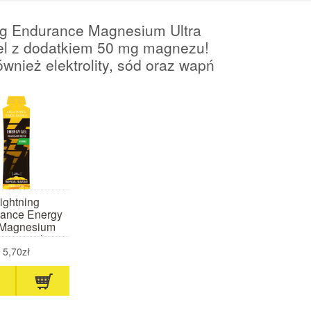
ng Endurance Magnesium Ultra
el z dodatkiem 50 mg magnezu!
ównież elektrolity, sód oraz wapń
ightning
ance Energy
 Magnesium
tra 60 ml
ropikalny)
5,70zł