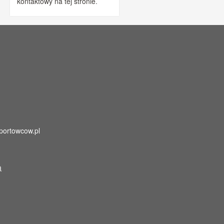
kontaktowy na tej stronie
.
portowcow.pl
a