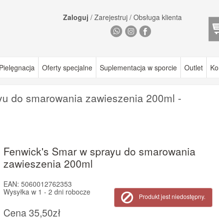
Zaloguj
/
Zarejestruj
/
Obsługa klienta
Pielęgnacja
Oferty specjalne
Suplementacja w sporcie
Outlet
Ko
yu do smarowania zawieszenia 200ml -
Fenwick's Smar w sprayu do smarowania
zawieszenia 200ml
EAN:
5060012762353
Wysyłka w
1 - 2 dni robocze
Produkt jest niedostępny.
Cena
35,50zł