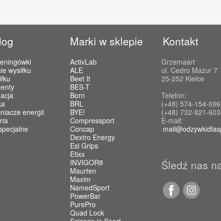
log
Marki w sklepie
Kontakt
reningówki
ActivLab
Grzemaart
ie wysiłku
ALE
ul. Cedro Mazur 7
iłku
Beet It
25-252 Kielce
enty
BES-T
acja
Born
Telefon:
ka
BRL
(+48) 574-154-696
iacze energii
BYE!
(+48) 732-821-603
ria
Compressport
E-mail:
specjalne
Concap
mail@odzywkidlas
Dextro Energy
Esi Grips
Etixx
INVIGOR8
Śledź nas n
Maurten
Maxim
NamedSport
PowerBar
PurePro
Quad Lock