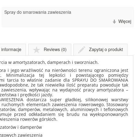
Spray do smarowania zawieszenia
Więcej
informacje
Reviews (0)
Zapytaj o produkt
arcia w amortyzatorach, damperach i sworzniach.
ra i jego wrażliwość na nierówności terenu ograniczona jest
ek. Minimalizacja tej lepkości i powstającego pomiędzy
ami tarcia to właśnie zadanie dla SPRAYU DO SMAROWANIA
wdopodobne, że tak niewielka ilość preparatu powoduje tak
 zawieszenia, wpływając na wydajność pracy amortyzatora –
zeństwa i prędkości jazdy.
SZENIA dostarcza super gładkiej, silikonowej warstwy
na ruchomych elementach zawieszenia rowerowego. Stosowany
zatorów, damperów, metalowych, aluminiowych i teflonowych
rzymuje przed odkładaniem się brudu na wyeksponowanych
awieszenia rowerów górskich.
yzatorów i damperów
izgowych zawieszenia