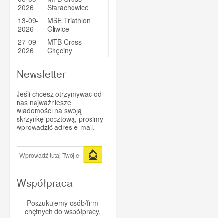
2026
Starachowice
Sportsbalm
13-09-
MSE Triathlon
Super Heraw
2026
Gliwice
Taste of Nature
27-09-
MTB Cross
2026
Chęciny
Trezado
Trivio
Newsletter
Vitargo
Jeśli chcesz otrzymywać od
Vittoria
nas najważniesze
wiadomości na swoją
WINAAR
skrzynkę pocztową, prosimy
Xendurance
wprowadzić adres e-mail.
Współpraca
Poszukujemy osób/firm
chętnych do współpracy.