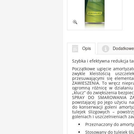
Opis
Dodatkowe 
Szybka i efektywna redukcja t
Początkowe ugięcie amortyzato
zwykle kleistością uszczel
przesuwającymi się element
ZAWIESZENIA. To wręcz niepra
ogromną różnicę w działaniu
„klucz” do zwiększenia bezpiec
SPRAY DO SMAROWANIA ZAWIE
powstającej po jego użyciu 
do konserwacji goleni amorty
tulejek ślizgowych – powst
goleniach i uszczelnieniach z
Przeznaczony do amort
Stosowany do tulejek śl