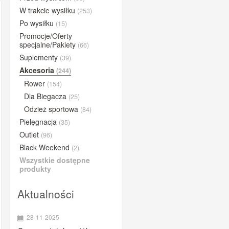
BUFF®
W trakcie wysiłku
(253)
Po wysiłku
(15)
BYE
Promocje/Oferty
Close the gap
specjalne/Pakiety
(66)
Compressport
Suplementy
(39)
Concap
Akcesoria
(244)
Rower
CyclOn
(154)
Dla Biegacza
(25)
Dextro Energy
Odzież sportowa
(84)
ESI Grips
Pielęgnacja
(35)
Etixx
Outlet
(96)
Fenwick's
Black Weekend
(2)
Gold Nutrition
Wszystkie dostępne
produkty
iGPSPORT
Lazer
Aktualności
Lightning Endurance
28-11-2025
MarshGuard