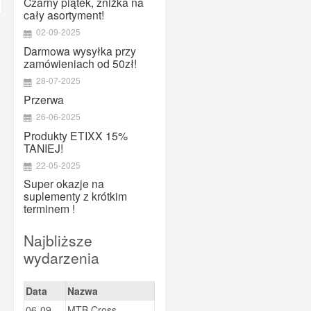
Czarny piątek, zniżka na
MAURTEN
cały asortyment!
Maxim
02-09-2025
Megmeister
Darmowa wysyłka przy
zamówieniach od 50zł!
Mountaindrop
28-07-2025
NamedSport
Przerwa
OTE
26-06-2025
Pearl Izumi
Produkty ETIXX 15%
TANIEJ!
PowerBar
22-05-2025
PRO
Super okazje na
Prox
suplementy z krótkim
Puromedica
terminem !
QM SPORTS CARE
Najbliższe
Quad Lock
wydarzenia
Ravemen
Shimano
Data
Nazwa
SiS
06-09-
MTB Cross