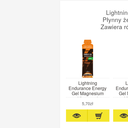
Lightni
Płynny ż
Zawiera r
Lightning
L
Endurance Energy
Endur
Gel Magnesium
Gel
Ultra 60ml
Ul
(pomarańcza)
(t
5,70zł