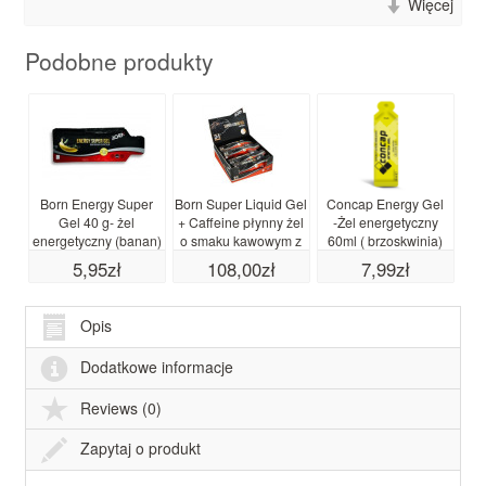
Więcej
Podobne produkty
Born Energy Super
Born Super Liquid Gel
Concap Energy Gel
*
Gel 40 g- żel
+ Caffeine płynny żel
-Żel energetyczny
energetyczny (banan)
o smaku kawowym z
60ml ( brzoskwinia)
data waż. 11.26
kofeiną- 12 x 55 ml
5,95zł
108,00zł
7,99zł
Opis
Dodatkowe informacje
Reviews (0)
Zapytaj o produkt