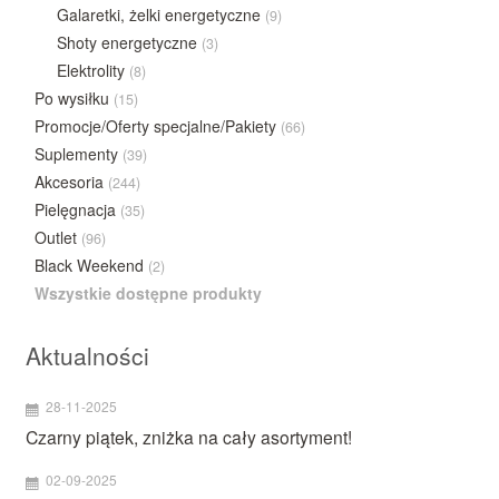
Galaretki, żelki energetyczne
(9)
Shoty energetyczne
(3)
Elektrolity
(8)
Po wysiłku
(15)
Promocje/Oferty specjalne/Pakiety
(66)
Suplementy
(39)
Akcesoria
(244)
Pielęgnacja
(35)
Outlet
(96)
Black Weekend
(2)
Wszystkie dostępne produkty
Aktualności
28-11-2025
Czarny piątek, zniżka na cały asortyment!
02-09-2025