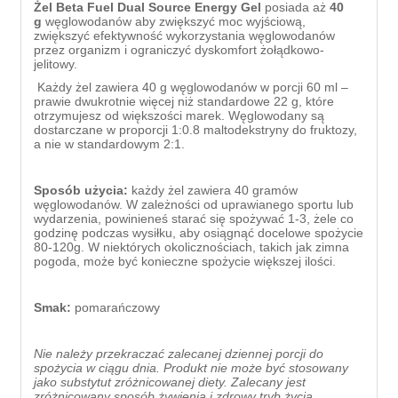
Żel Beta Fuel Dual Source Energy Gel
posiada aż
40
g
węglowodanów aby zwiększyć moc wyjściową,
zwiększyć efektywność wykorzystania węglowodanów
przez organizm i ograniczyć dyskomfort żołądkowo-
jelitowy.
Każdy żel zawiera 40 g węglowodanów w porcji 60 ml –
prawie dwukrotnie więcej niż standardowe 22 g, które
otrzymujesz od większości marek. Węglowodany są
dostarczane w proporcji 1:0.8 maltodekstryny do fruktozy,
a nie w standardowym 2:1.
Sposób użycia:
każdy żel zawiera 40 gramów
węglowodanów. W zależności od uprawianego sportu lub
wydarzenia, powinieneś starać się spożywać 1-3, żele co
godzinę podczas wysiłku, aby osiągnąć docelowe spożycie
80-120g. W niektórych okolicznościach, takich jak zimna
pogoda, może być konieczne spożycie większej ilości.
Smak:
pomarańczowy
Nie należy przekraczać zalecanej dziennej porcji do
spożycia w ciągu dnia. Produkt nie może być stosowany
jako substytut zróżnicowanej diety. Zalecany jest
zróżnicowany sposób żywienia i zdrowy tryb życia.