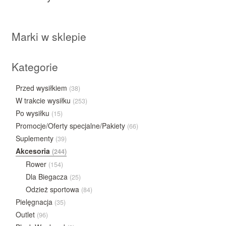
Marki w sklepie
Kategorie
Przed wysiłkiem
(38)
W trakcie wysiłku
(253)
Po wysiłku
(15)
Promocje/Oferty specjalne/Pakiety
(66)
Suplementy
(39)
Akcesoria
(244)
Rower
(154)
Dla Biegacza
(25)
Odzież sportowa
(84)
Pielęgnacja
(35)
Outlet
(96)