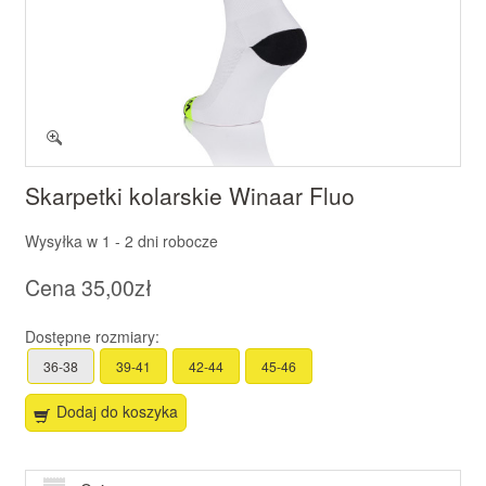
Skarpetki kolarskie Winaar Fluo
Wysyłka w
1 - 2 dni robocze
Cena
35,00zł
Dostępne rozmiary:
36-38
39-41
42-44
45-46
Dodaj do koszyka