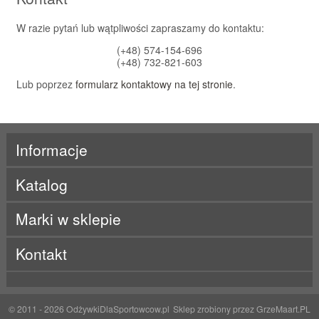
W razie pytań lub wątpliwości zapraszamy do kontaktu:
(+48) 574-154-696
(+48) 732-821-603
Lub poprzez
formularz kontaktowy na tej stronie
.
Informacje
Katalog
Marki w sklepie
ActivLab
Kontakt
ALE
Beet It
BES-T
Born
BRL
© 2011 - 2026
OdżywkiDlaSportowcow.pl
Sklep zrobiony przez
GrzeMaart.PL
BYE!