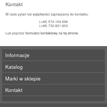
Kontakt
W razie pytań lub wątpliwości zapraszamy do kontaktu:
(+48) 574-154-696
(+48) 732-821-603
Lub poprzez
formularz kontaktowy na tej stronie
.
Informacje
Katalog
Marki w sklepie
ActivLab
Kontakt
ALE
Beet It
BES-T
Born
BRL