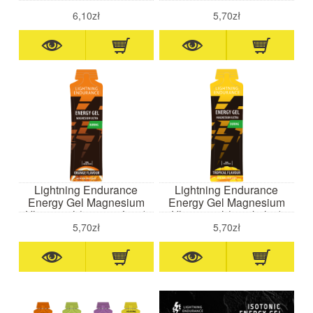
60ml (wiśnia)-żel
Strawberry 60 ml (słona
energetyczny z kofeiną 75
truskawka)- żel
6,10zł
5,70zł
mg
wysokoenergetyczny
Lightning Endurance
Lightning Endurance
Energy Gel Magnesium
Energy Gel Magnesium
Ultra 60ml (pomarańcza)
Ultra 60 ml (tropikalny)
5,70zł
5,70zł