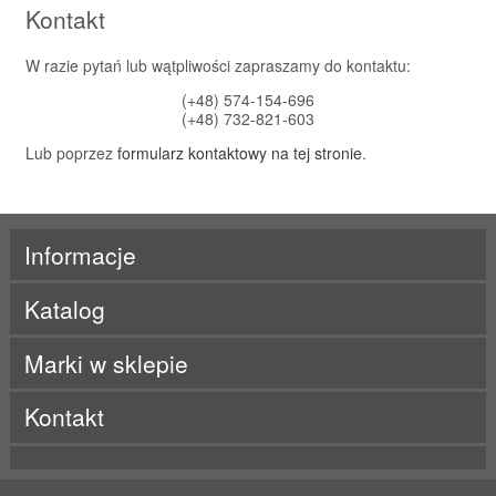
Kontakt
W razie pytań lub wątpliwości zapraszamy do kontaktu:
(+48) 574-154-696
(+48) 732-821-603
Lub poprzez
formularz kontaktowy na tej stronie
.
Informacje
Katalog
Marki w sklepie
ActivLab
Kontakt
ALE
Beet It
BES-T
Born
BRL