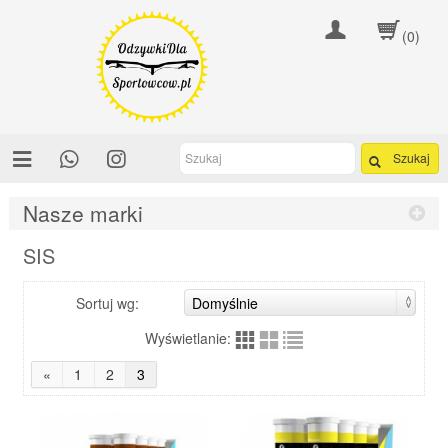
(0)
Szukaj
Nasze marki
SIS
Sortuj wg:
Wyświetlanie:
«
1
2
3