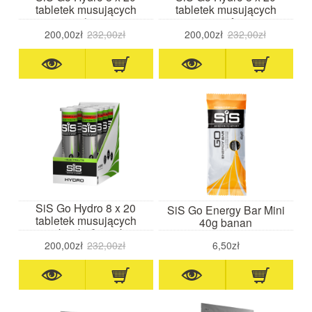
tabletek musujących
tabletek musujących
mango/ananas
grejpfrut
200,00zł
232,00zł
200,00zł
232,00zł
SiS Go Hydro 8 x 20
SiS Go Energy Bar Mini
tabletek musujących
40g banan
truskawka/limonka
200,00zł
232,00zł
6,50zł