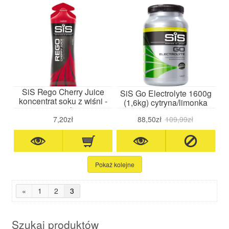
SiS Rego Cherry Juice
SiS Go Electrolyte 1600g
koncentrat soku z wiśni -
(1,6kg) cytryna/limonka
30ml
7,20zł
88,50zł
109,99zł
Pokaż kolejne
«
1
2
3
Szukaj produktów