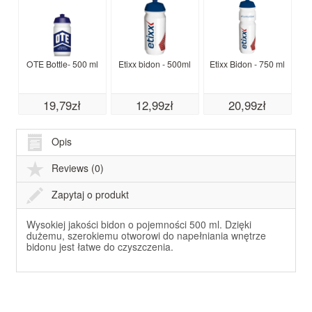
OTE Bottle- 500 ml
Etixx bidon - 500ml
Etixx Bidon - 750 ml
Ma
19,79zł
12,99zł
20,99zł
Opis
Reviews (0)
Zapytaj o produkt
Wysokiej jakości bidon o pojemności 500 ml. Dzięki
dużemu, szerokiemu otworowi do napełniania wnętrze
bidonu jest łatwe do czyszczenia.