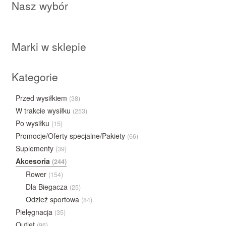
Nasz wybór
Marki w sklepie
Kategorie
Przed wysiłkiem
(38)
W trakcie wysiłku
(253)
Po wysiłku
(15)
Promocje/Oferty specjalne/Pakiety
(66)
Suplementy
(39)
Akcesoria
(244)
Rower
(154)
Dla Biegacza
(25)
Odzież sportowa
(84)
Pielęgnacja
(35)
Outlet
(96)