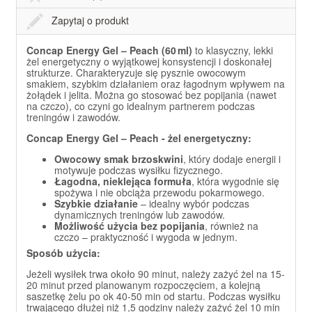
Zapytaj o produkt
Concap Energy Gel – Peach (60 ml)
to klasyczny, lekki
żel energetyczny o wyjątkowej konsystencji i doskonałej
strukturze. Charakteryzuje się pysznie owocowym
smakiem, szybkim działaniem oraz łagodnym wpływem na
żołądek i jelita. Można go stosować bez popijania (nawet
na czczo), co czyni go idealnym partnerem podczas
treningów i zawodów.
Concap Energy Gel – Peach - żel energetyczny:
Owocowy smak brzoskwini
, który dodaje energii i
motywuje podczas wysiłku fizycznego.
Łagodna, nieklejąca formuła
, która wygodnie się
spożywa i nie obciąża przewodu pokarmowego.
Szybkie działanie
– idealny wybór podczas
dynamicznych treningów lub zawodów.
Możliwość użycia bez popijania
, również na
czczo – praktyczność i wygoda w jednym.
Sposób użycia:
Jeżeli wysiłek trwa około 90 minut, należy zażyć żel na 15-
20 minut przed planowanym rozpoczęciem, a kolejną
saszetkę żelu po ok 40-50 min od startu. Podczas wysiłku
trwającego dłużej niż 1,5 godziny należy zażyć żel 10 min