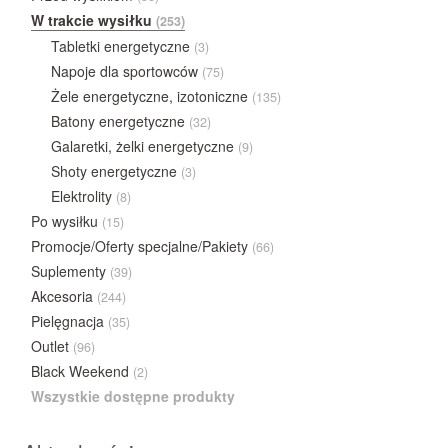
W trakcie wysiłku
(253)
Tabletki energetyczne
(3)
Napoje dla sportowców
(75)
Żele energetyczne, izotoniczne
(135)
Batony energetyczne
(32)
Galaretki, żelki energetyczne
(9)
Shoty energetyczne
(3)
Elektrolity
(8)
Po wysiłku
(15)
Promocje/Oferty specjalne/Pakiety
(66)
Suplementy
(39)
Akcesoria
(244)
Pielęgnacja
(35)
Outlet
(96)
Black Weekend
(2)
Wszystkie dostępne produkty