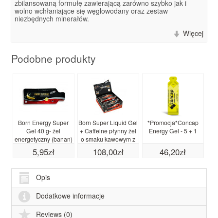
zbilansowaną formułę zawierającą zarówno szybko jak i
wolno wchłaniające się węglowodany oraz zestaw
niezbędnych minerałów.
Więcej
Podobne produkty
Born Energy Super
Born Super Liquid Gel
*Promocja*Concap
Bo
Gel 40 g- żel
+ Caffeine płynny żel
Energy Gel - 5 + 1
Ch
energetyczny (banan)
o smaku kawowym z
data waż. 11.26
kofeiną- 12 x 55 ml
5,95zł
108,00zł
46,20zł
Opis
Dodatkowe informacje
Reviews (0)