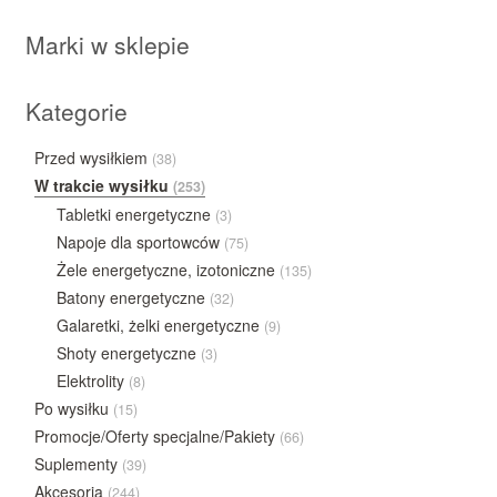
Marki w sklepie
Kategorie
Przed wysiłkiem
(38)
W trakcie wysiłku
(253)
Tabletki energetyczne
(3)
Napoje dla sportowców
(75)
Żele energetyczne, izotoniczne
(135)
Batony energetyczne
(32)
Galaretki, żelki energetyczne
(9)
Shoty energetyczne
(3)
Elektrolity
(8)
Po wysiłku
(15)
Promocje/Oferty specjalne/Pakiety
(66)
Suplementy
(39)
Akcesoria
(244)