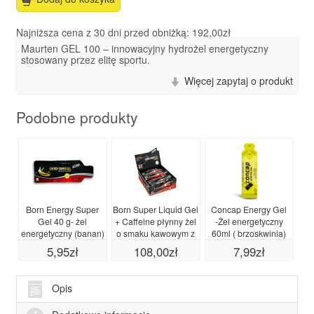
Najniższa cena z 30 dni przed obniżką: 192,00zł
Maurten GEL 100 – innowacyjny hydrożel energetyczny
stosowany przez elitę sportu.
Więcej zapytaj o produkt
Podobne produkty
Born Energy Super
Born Super Liquid Gel
Concap Energy Gel
*
Gel 40 g- żel
+ Caffeine płynny żel
-Żel energetyczny
energetyczny (banan)
o smaku kawowym z
60ml ( brzoskwinia)
data waż. 11.26
kofeiną- 12 x 55 ml
5,95zł
108,00zł
7,99zł
Opis