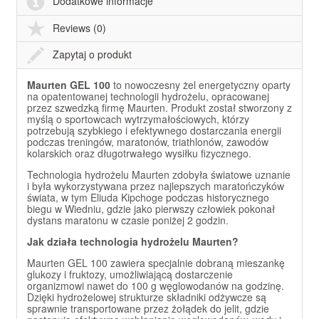
Dodatkowe informacje
Reviews (0)
Zapytaj o produkt
Maurten GEL 100
to nowoczesny żel energetyczny oparty
na opatentowanej technologii hydrożelu, opracowanej
przez szwedzką firmę Maurten. Produkt został stworzony z
myślą o sportowcach wytrzymałościowych, którzy
potrzebują szybkiego i efektywnego dostarczania energii
podczas treningów, maratonów, triathlonów, zawodów
kolarskich oraz długotrwałego wysiłku fizycznego.
Technologia hydrożelu Maurten zdobyła światowe uznanie
i była wykorzystywana przez najlepszych maratończyków
świata, w tym Eliuda Kipchoge podczas historycznego
biegu w Wiedniu, gdzie jako pierwszy człowiek pokonał
dystans maratonu w czasie poniżej 2 godzin.
Jak działa technologia hydrożelu Maurten?
Maurten GEL 100 zawiera specjalnie dobraną mieszankę
glukozy i fruktozy, umożliwiającą dostarczenie
organizmowi nawet do 100 g węglowodanów na godzinę.
Dzięki hydrożelowej strukturze składniki odżywcze są
sprawnie transportowane przez żołądek do jelit, gdzie