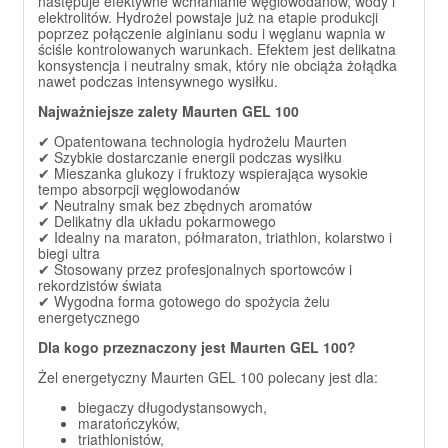
następuje efektywne wchłanianie węglowodanów, wody i
elektrolitów. Hydrożel powstaje już na etapie produkcji
poprzez połączenie alginianu sodu i węglanu wapnia w
ściśle kontrolowanych warunkach. Efektem jest delikatna
konsystencja i neutralny smak, który nie obciąża żołądka
nawet podczas intensywnego wysiłku.
Najważniejsze zalety Maurten GEL 100
✔ Opatentowana technologia hydrożelu Maurten
✔ Szybkie dostarczanie energii podczas wysiłku
✔ Mieszanka glukozy i fruktozy wspierająca wysokie
tempo absorpcji węglowodanów
✔ Neutralny smak bez zbędnych aromatów
✔ Delikatny dla układu pokarmowego
✔ Idealny na maraton, półmaraton, triathlon, kolarstwo i
biegi ultra
✔ Stosowany przez profesjonalnych sportowców i
rekordzistów świata
✔ Wygodna forma gotowego do spożycia żelu
energetycznego
Dla kogo przeznaczony jest Maurten GEL 100?
Żel energetyczny Maurten GEL 100 polecany jest dla:
biegaczy długodystansowych,
maratończyków,
triathlonistów,