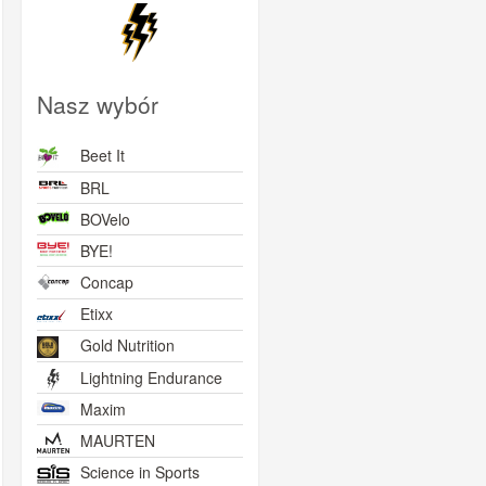
Nasz wybór
Beet It
BRL
Skarpetki kolarskie
Zestaw skarpetki
Zestaw skarpetki
BOVelo
Winaar x BYE!
LIGHTNING+ 2x bidon
LIGHTNING+ 2x bidon
LIG
LIGHTNING 500ml
LIGHTNING 500ml
LIG
BYE!
biały
różowy
29,00zł
59,00zł
59,00zł
Concap
Etixx
Gold Nutrition
Lightning Endurance
Maxim
MAURTEN
Science in Sports