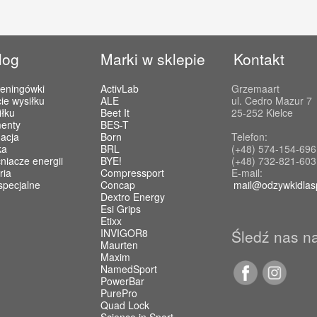
log
Marki w sklepie
Kontakt
reningówki
ActivLab
Grzemaart
ie wysiłku
ALE
ul. Cedro Mazur 7
iłku
Beet It
25-252 Kielce
enty
BES-T
acja
Born
Telefon:
ka
BRL
(+48) 574-154-696
iacze energii
BYE!
(+48) 732-821-603
ria
Compressport
E-mail:
specjalne
Concap
mail@odzywkidlas
Dextro Energy
Esi Grips
Etixx
INVIGOR8
Śledź nas n
Maurten
Maxim
NamedSport
PowerBar
PurePro
Quad Lock