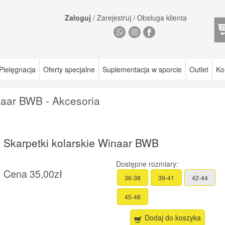
Zaloguj
/
Zarejestruj
/
Obsługa klienta
Pielęgnacja
Oferty specjalne
Suplementacja w sporcie
Outlet
Ko
naar BWB - Akcesoria
Skarpetki kolarskie Winaar BWB
Dostępne rozmiary:
Cena
35,00zł
36-38
39-41
42-44
45-46
Dodaj do koszyka