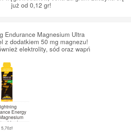
już od 0,12 gr!
ng Endurance Magnesium Ultra
el z dodatkiem 50 mg magnezu!
ównież elektrolity, sód oraz wapń
ightning
ance Energy
 Magnesium
tra 60 ml
ropikalny)
5,70zł