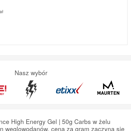
ał
Nasz wybór
nce High Energy Gel | 50g Carbs w żelu
en węglowodanów, cena za gram zaczyna się