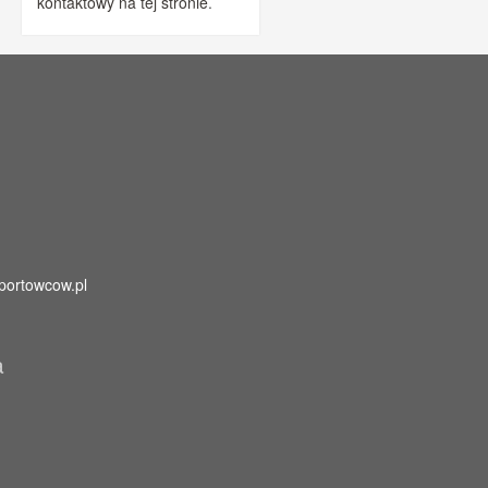
kontaktowy na tej stronie
.
portowcow.pl
a