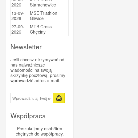
2026
Starachowice
Sportsbalm
13-09-
MSE Triathlon
Super Heraw
2026
Gliwice
Taste of Nature
27-09-
MTB Cross
2026
Chęciny
Trezado
Trivio
Newsletter
Vitargo
Jeśli chcesz otrzymywać od
Vittoria
nas najważniesze
wiadomości na swoją
WINAAR
skrzynkę pocztową, prosimy
Xendurance
wprowadzić adres e-mail.
Współpraca
Poszukujemy osób/firm
chętnych do współpracy.