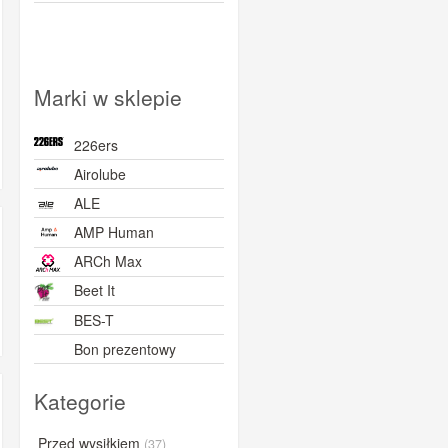
Marki w sklepie
226ers
Airolube
ALE
AMP Human
ARCh Max
Beet It
BES-T
Bon prezentowy
BORN
Kategorie
BOVelo
BRL
Przed wysiłkiem
(37)