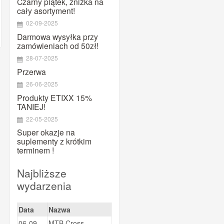
Czarny piątek, zniżka na
MAURTEN
cały asortyment!
Maxim
02-09-2025
Megmeister
Darmowa wysyłka przy
zamówieniach od 50zł!
Mountaindrop
28-07-2025
NamedSport
Przerwa
OTE
26-06-2025
Pearl Izumi
Produkty ETIXX 15%
TANIEJ!
PowerBar
22-05-2025
PRO
Super okazje na
Prox
suplementy z krótkim
Puromedica
terminem !
QM SPORTS CARE
Najbliższe
Quad Lock
wydarzenia
Ravemen
Shimano
Data
Nazwa
SiS
06-09-
MTB Cross