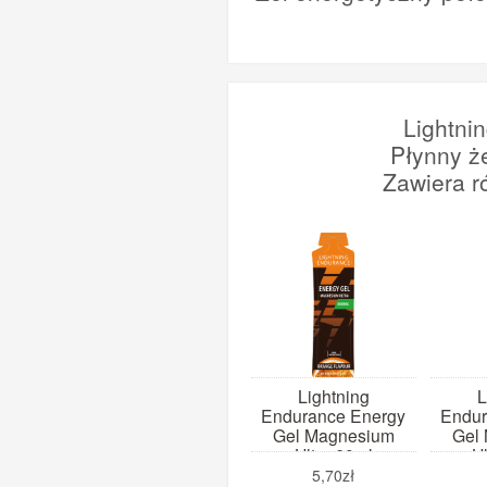
Lightni
Płynny ż
Zawiera r
Lightning
L
Endurance Energy
Endur
Gel Magnesium
Gel
Ultra 60ml
Ul
(pomarańcza)
(t
5,70zł