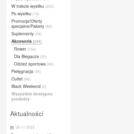
BUFF®
W trakcie wysiłku
(253)
Po wysiłku
(15)
BYE
Promocje/Oferty
Close the gap
specjalne/Pakiety
(66)
Compressport
Suplementy
(39)
Concap
Akcesoria
(244)
Rower
CyclOn
(154)
Dla Biegacza
(25)
Dextro Energy
Odzież sportowa
(84)
ESI Grips
Pielęgnacja
(35)
Etixx
Outlet
(96)
Fenwick's
Black Weekend
(2)
Gold Nutrition
Wszystkie dostępne
produkty
iGPSPORT
Lazer
Aktualności
Lightning Endurance
28-11-2025
MarshGuard